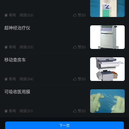
新闻
阅读(
33
)
赞(
0
)


超神经治疗仪
新闻
阅读(
33
)
赞(
0
)


移动查房车
新闻
阅读(
34
)
赞(
0
)


可吸收医用膜
新闻
阅读(
31
)
赞(
0
)


下一页