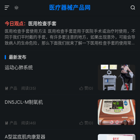
医疗器械产品网



今日观点：
医用检查手套
医用检查手套使用方法 医用检查手套是用于医院手术或治疗时使用，不
同于我们平时戴的手套，有许多要注意的地方，如果出现意外，可能会导
致病人的生命危险，那么下面我们就来了解一下医用检查手套的使用常识
与误区。 医用检查手套的使用常识： 一、临床不需...
最新发布
运动心肺系统
产品
阅读(
35
)
赞(
0
)


DN5JCL-M制氧机
产品
阅读(
46
)
赞(
0
)


A型盆底肌肉康复器