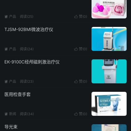
产品
阅读(
25
)
赞(
0
)


TJSM-92BMⅠ微波治疗仪
产品
阅读(
24
)
赞(
0
)


EK-9100C经颅磁刺激治疗仪
产品
阅读(
23
)
赞(
0
)


医用检查手套
新闻
阅读(
34
)
赞(
0
)


导光束