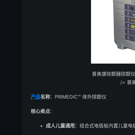
普美康除颤器除颤仪" wid
/> 
产品
名称
：PRIMEDIC™ 体外除颤仪
核心卖点
：
成人儿童通用
：组合式电极板内置儿童电