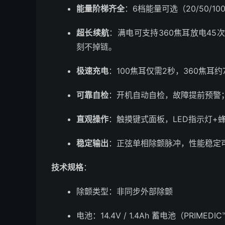
能量阶梯齐全
：6档能量可选（20/50/10
超长续航
：满电可支持360焦耳放电45
刻不掉链。
极速充电
：100焦耳仅需2秒，360焦耳
可靠自检
：开机自动自检，故障提前预警
直观操作
：触摸键式面板，LED指示灯+
稳定输出
：正弦单相除颤脉冲，性能稳定
技术规格
：
除颤类型：非同步外部除颤
电池：14.4V / 1.4Ah 蓄电池（PRIMEDI