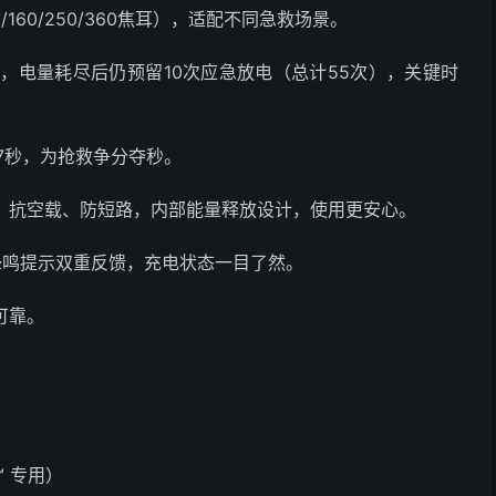
0/160/250/360焦耳），适配不同急救场景。
次，电量耗尽后仍预留10次应急放电（总计55次），关键时
约7秒，为抢救争分夺秒。
；抗空载、防短路，内部能量释放设计，使用更安心。
蜂鸣提示双重反馈，充电状态一目了然。
可靠。
C™ 专用）