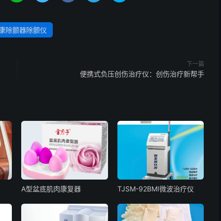
康除颤器除颤仪
下一篇
便携式负压创伤治疗仪：创伤治疗新帮手
A型盆底肌肉康复器
TJSM-92BMⅠ微波治疗仪