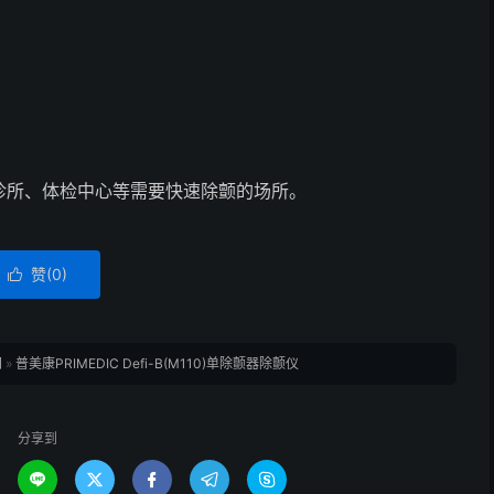
诊所、体检中心等需要快速除颤的场所。
赞(
0
)

网
»
普美康PRIMEDIC Defi-B(M110)单除颤器除颤仪
分享到




