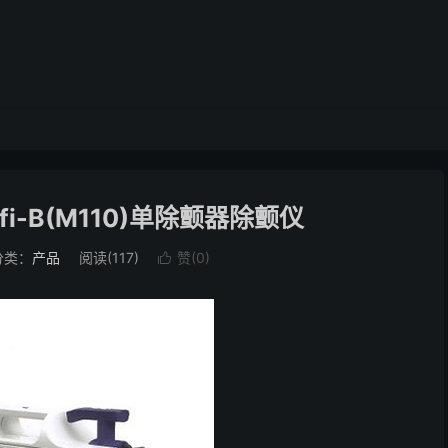
efi-B(M110)单除颤器除颤仪
分类：
产品
阅读(
117
)
赞(
0
)
