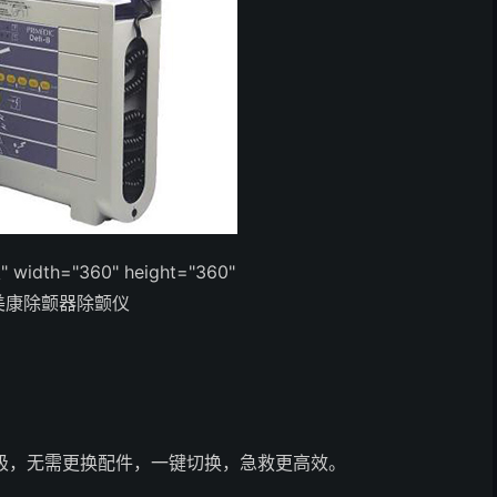
th="360" height="360"
普美康除颤器除颤仪
极，无需更换配件，一键切换，急救更高效。