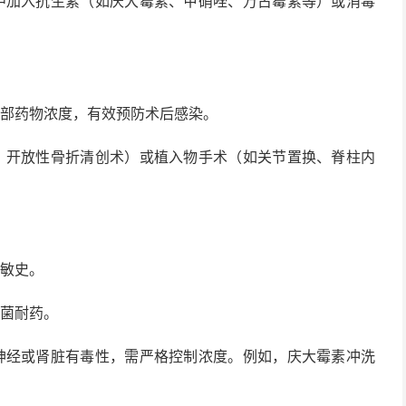
加入抗生素（如庆大霉素、甲硝唑、万古霉素等）或消毒
部药物浓度，有效预防术后感染。
开放性骨折清创术）或植入物手术（如关节置换、脊柱内
敏史。
菌耐药。
经或肾脏有毒性，需严格控制浓度。例如，庆大霉素冲洗