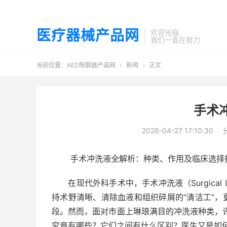
医疗器械产品网
欢迎光临
我们一直在努力
当前位置：
AED除颤器产品网
新闻
正文


手术
2026-04-27 17:10:30
手术冲洗液全解析：种类、作用及临床选择
在现代外科手术中，手术冲洗液（Surgical Irr
持术野清晰、清除血液和组织碎屑的“清洁工”
段。然而，面对市面上琳琅满目的冲洗液种类，
究竟有哪些？它们之间有什么区别？医生又是如