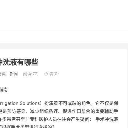
冲洗液有哪些
分类：
新闻
阅读(
77
)
赞(
0
)

指南
igation Solutions）扮演着不可或缺的角色。它不仅是保
，更是预防感染、减少组织粘连、促进伤口愈合的重要辅助手
许多患者甚至非专科医护人员往往会产生疑问： 手术冲洗液
何根据手术类型进行选择的？