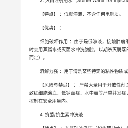
3. 灭菌注射用水（Sterile Water for Inject
【特点】 ：低渗溶液，不含任何电解质。
【优势】 ：
细胞破坏作用 ：由于是低渗液，接触肿瘤细
时会用蒸馏水或灭菌水冲洗腹腔，以期杀灭脱落
而定）。
溶解力强 ：用于清洗某些特定的粘性物质或
【风险与禁忌】 ： 严禁大量用于开放性创面
致红细胞溶血、低钠血症、水中毒等严重并发症
控制在安全用量内。
4. 抗菌/抗生素冲洗液