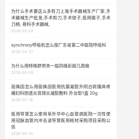
为什么手术要这么多剪刀上海手术器械生产厂家,手
术器械生产批发,手术剪刀,手术钳子,医用镊子,手术
刀柄, 骨科手术器械,
2026-05-08
synchrony呼吸机怎么按广东省第二中医院呼吸科
2026-04-27
为什么用特殊脐带夹一般四维彩超几周做
2026-05-08
丽姝因怎么用丽姝因医用抗菌凝胶外阴白斑瘙痒疼
痛妇科阴道炎宫颈炎凝胶敷料 外治型1盒 20g
2026-05-18
医用导管怎么使用阜外华中心血管病医院一次性使
用冠脉血管内冲击波导管医用耗材采购项目采购公
告
2026-05-19