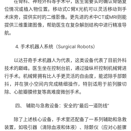
在骨科、神经外科等手术中，医生需要实时确认骨骼复
位情况或植入物位置。移动式C臂X光机可以灵活移动到手
术床旁，提供实时的二维影像。更先进的术中CT或MRI则能
提供三维重建图像，帮助医生在复杂解剖结构中进行精准导
航。
4. 手术机器人系统（Surgical Robots）
以达芬奇手术机器人为代表，这类设备代表了目前外科
技术的巅峰。医生坐在控制台前，通过操纵杆控制机械臂进
行手术。机械臂拥有比人手更灵活的自由度，能滤除手部颤
抖，并在狭小空间内完成精细操作，特别适用于前列腺切
除、心脏瓣膜修复等高难度微创手术。
四、 辅助与急救设备：安全的“最后一道防线”
除了上述核心设备，手术室还配备了一系列辅助和急救
装置，如吸引器（清除血液和体液）、除颤仪（应对心脏骤