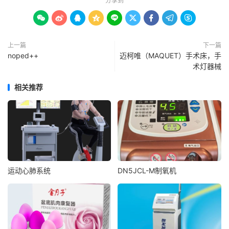
分享到









上一篇
下一篇
noped++
迈柯唯（MAQUET）手术床，手
术灯器械
相关推荐
运动心肺系统
DN5JCL-M制氧机