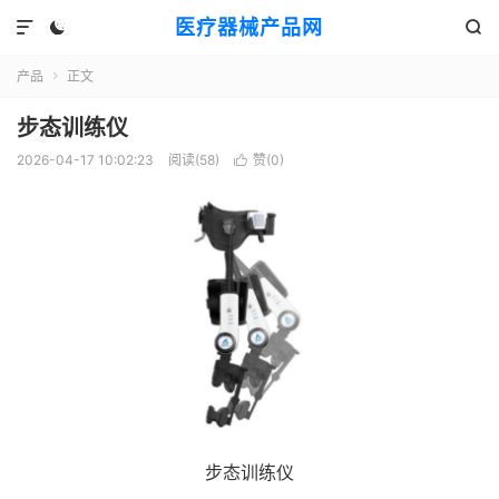
医疗器械产品网



产品
正文

步态训练仪
2026-04-17 10:02:23
阅读(
58
)
赞(
0
)

步态训练仪