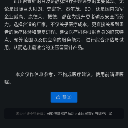
正压留置针的普及是静脉治疗护理进步的重要体现。无
论是国际巨头贝朗、史密斯、泰尔茂、BD，还是国内领军
企业威高、康德莱、振德，都在为提升患者输液安全而努
力。选择合适的厂家，不仅关乎医疗成本，更直接关系到患
者的治疗体验和康复进程。建议医疗机构根据自身的临床特
点、预算范围以及供应商的服务能力，进行综合评估与试
用，从而选出最适合的正压留置针产品。
本文仅作信息参考，不构成医疗建议，使用前请遵医
嘱。
赞(
0
)

未经允许不得转载：
AED除颤器产品网
»
正压留置针有哪些厂家