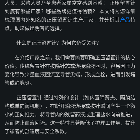
人员、采购人员乃至患者家属常常感到困惑： 正压留置针
到底有哪些厂家？哪些品牌更值得信赖？ 本文将为您详细
梳理国内外知名的正压留置针生产厂家，并分析其
产品
特
点，助您做出明智的选择。
什么是正压留置针？为何它备受关注？
在介绍厂家之前，我们需要简要明确正压留置针的核心
价值。传统留置针在拔除针芯或连接输液器时，容易因压力
变化导致少量血液回流至导管尖端，形成血栓，进而引发堵
管或静脉炎。
正压留置针 通过特殊的设计（如内置弹簧夹、隔膜结
构或单向阀机制），在断开输液连接或拔针瞬间产生一个微
小的正向推力，将导管内的残留药液或生理盐水向前推进，
从而防止血液回流。这一特性显著降低了护理工作量，提升
了患者的舒适度与安全系数。