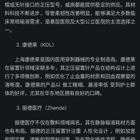
帽或无针接口的正压型号，威高都能提供稳定的供应。其材
料科技不断进步，导管柔韧性改善明显，能够满足大多数临
床常规输液需求，是基层医院及大型公立医院的主流选择之
一。
2. 康德莱（KDL）
上海康德莱是国内医用穿刺器械的专业制造商。康德莱
在留置针领域深耕多年，其正压留置针产品在结构设计上进
行了多项微创新，例如优化了止血塞的材质和回血观察窗的
清晰度。康德莱的产品以 做工精细、漏液率低 受到护士群
体的好评，尤其在华东地区拥有良好的口碑。
3. 振德医疗（Zhende）
振德医疗不仅在敷料领域闻名，其在静脉输液耗材方面
也有布局。振德的正压留置针注重 人性化设计 ，例如加宽
的固定翼、清晰的刻度标识等，旨在简化操作流程，降低护