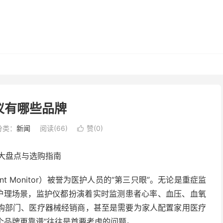
仪有哪些品牌
分类：
新闻
阅读(
66
)
赞(
0
)

大盘点与选购指南
 Monitor）被誉为医护人员的“第三只眼”。无论是重症监
庭护理场景，监护仪都扮演着实时监测患者心率、血压、血氧
购部门、医疗器械经销商，甚至是需要为家人配置家用医疗
个品牌更靠谱”往往是首要考虑的问题。