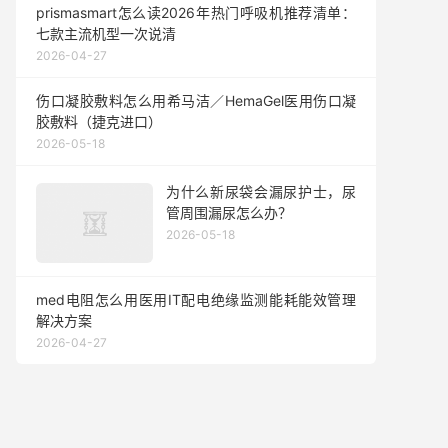
prismasmart怎么读2026年热门呼吸机推荐清单：
七款主流机型一次说清
2026-04-27
伤口凝胶敷料怎么用希马洁／HemaGel医用伤口凝
胶敷料（捷克进口）
2026-05-18
为什么新尿袋会漏尿护士，尿
管周围漏尿怎么办？
2026-05-18
med电阻怎么用医用IT配电绝缘监测能耗能效管理
解决方案
2026-04-27