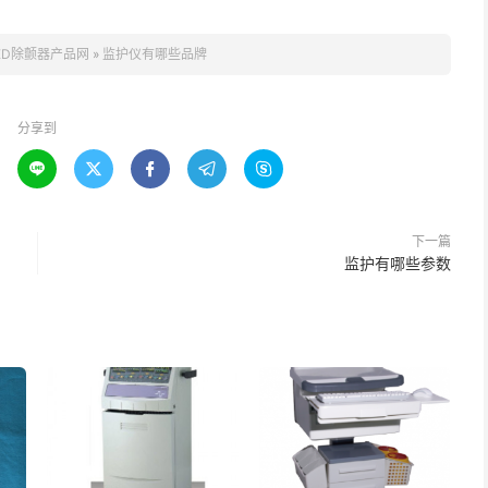
ED除颤器产品网
»
监护仪有哪些品牌
分享到





下一篇
监护有哪些参数