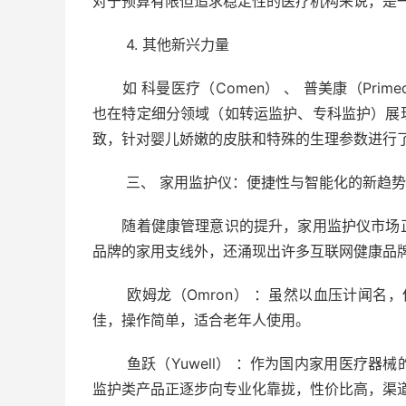
对于预算有限但追求稳定性的医疗机构来说，是
4. 其他新兴力量
如 科曼医疗（Comen） 、 普美康（Prim
也在特定细分领域（如转运监护、专科监护）展
致，针对婴儿娇嫩的皮肤和特殊的生理参数进行
三、 家用监护仪：便捷性与智能化的新趋势
随着健康管理意识的提升，家用监护仪市场正
品牌的家用支线外，还涌现出许多互联网健康品
欧姆龙（Omron） ：虽然以血压计闻名，
佳，操作简单，适合老年人使用。
鱼跃（Yuwell） ：作为国内家用医疗器
监护类产品正逐步向专业化靠拢，性价比高，渠