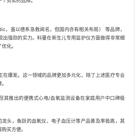
一个务实的选择。
edic，虽以德系急救闻名，但国内亦有相关布局） 等品牌，
现出强劲的实力。科曼在新生儿专用监护仪方面做得非常细
了优化。
在爆发。这一领域的品牌更加多元化，除了上述医疗专业
牌。
但其推出的便携式心电/血氧监测设备在家庭用户中口碑极
械的龙头，鱼跃的血氧仪、电子血压计等产品普及率极高，其
道购买方便。