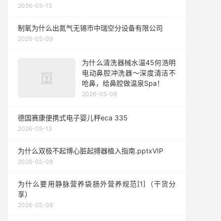
2026-05-13
制氧为什么出氮气无锡市中瑞空分设备有限公司
2026-05-09
为什么清洗器械水温45何浩明
电动鼻腔冲洗器～深度清洁不
呛鼻，给鼻腔做温泉Spa！
2026-05-08
德国赛康便携式电子婴儿秤eca 335
2026-05-13
为什么双极不起博心脏起搏器植入指南.pptxVIP
2026-05-08
为什么要用静脉营养袋肠外营养规范[1]（干货分
享）
2026-05-08