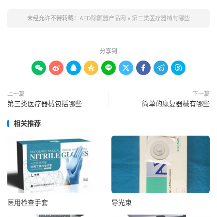
未经允许不得转载：
AED除颤器产品网
»
第二类医疗器械有哪些
分享到









上一篇
下一篇
第三类医疗器械包括哪些
简单的康复器械有哪些
相关推荐
医用检查手套
导光束