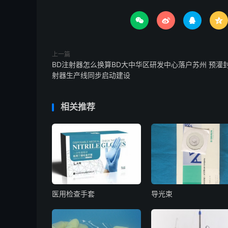




上一篇
BD注射器怎么换算BD大中华区研发中心落户苏州 预灌
射器生产线同步启动建设
相关推荐
医用检查手套
导光束