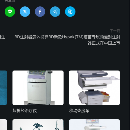
分享到





下一篇
封注
BD注射器怎么换算BD新款Hypak(TM)疫苗专属预灌封注射
器正式在中国上市
超神经治疗仪
移动查房车