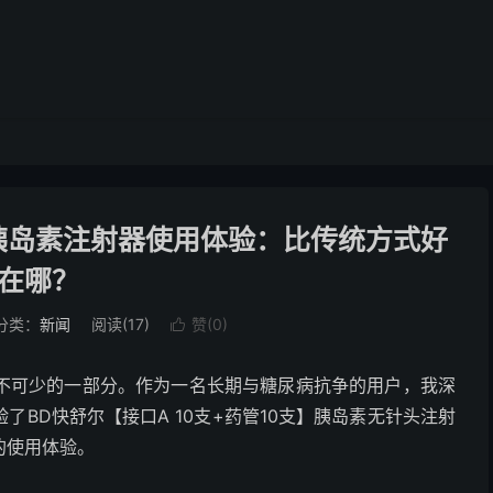
胰岛素注射器使用体验：比传统方式好
在哪？
分类：
新闻
阅读(
17
)
赞(
0
)

不可少的一部分。作为一名长期与糖尿病抗争的用户，我深
BD快舒尔【接口A 10支+药管10支】胰岛素无针头注射
的使用体验。