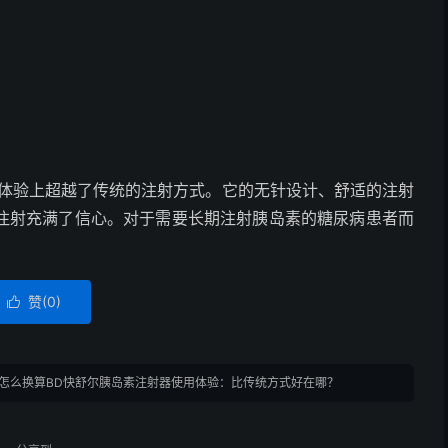
用体验上超越了传统的注射方式。它的无针设计、舒适的注射
注射充满了信心。对于需要长期注射胰岛素的糖尿病患者而
赞(
0
)

器怎么换算BD快舒尔胰岛素注射器使用体验：比传统方式好在哪？