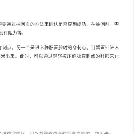
需要通过抽回血的方法来确认是否穿刺成功。在抽回前，需
没有阻力等。
穿刺点，另一个是进入静脉管腔时的穿刺点。
当留置针进入
点渗出来。
此时，可以通过轻轻按压静脉穿刺点的针眼来止
合适的留置针，可以将管路更长的留在血管内，防止来