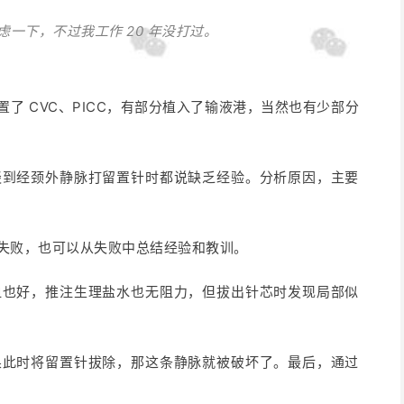
一下，不过我工作 20 年没打过。
了 CVC、PICC，有部分植入了输液港，当然也有少部分
谈到经颈外静脉打留置针时都说缺乏经验。分析原因，主要
失败，也可以从失败中总结经验和教训。
血也好，推注生理盐水也无阻力，但拔出针芯时发现局部似
果此时将留置针拔除，那这条静脉就被破坏了。最后，通过