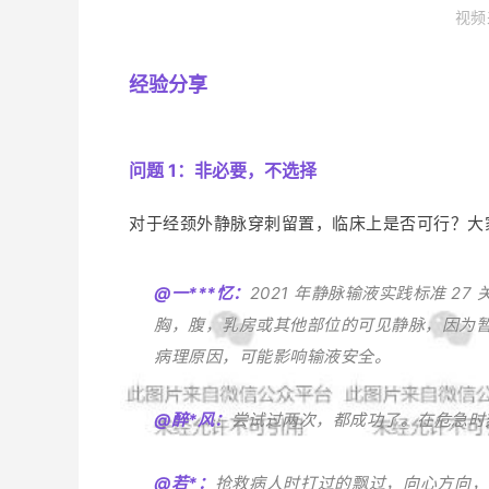
视频
经验分享
问题 1：非必要，不选择
对于经颈外静脉穿刺留置，临床上是否可行？大
@一***忆：
2021 年静脉输液实践标准 
胸，腹，乳房或其他部位的可见静脉，因为
病理原因，可能影响输液安全。
@醉*风：
尝试过两次，都成功了。在危急时
@若*：
抢救病人时打过的飘过，向心方向，