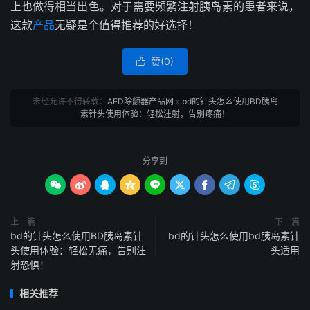
上也做得相当出色。对于需要频繁注射胰岛素的患者来说，
这款
产品
无疑是个值得推荐的好选择！
赞(
0
)

未经允许不得转载：
AED除颤器产品网
»
bd的针头怎么使用BD胰岛
素针头使用体验：轻松注射，告别疼痛！
分享到









上一篇
下一篇
bd的针头怎么使用BD胰岛素针
bd的针头怎么使用bd胰岛素针
头使用体验：轻松无痛，告别注
头适用
射恐惧！
相关推荐