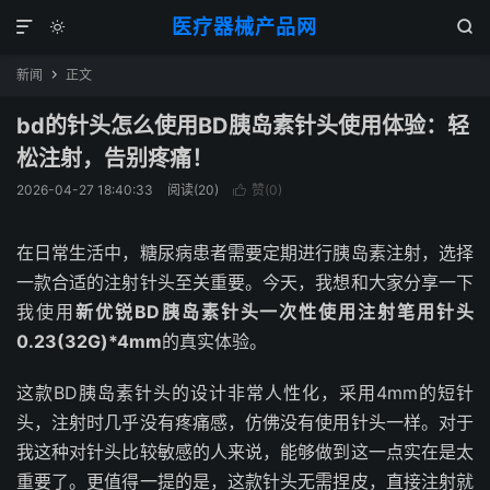
医疗器械产品网



新闻
正文

bd的针头怎么使用BD胰岛素针头使用体验：轻
松注射，告别疼痛！
2026-04-27 18:40:33
阅读(
20
)
赞(
0
)

在日常生活中，糖尿病患者需要定期进行胰岛素注射，选择
一款合适的注射针头至关重要。今天，我想和大家分享一下
我使用
新优锐BD胰岛素针头一次性使用注射笔用针头
0.23(32G)*4mm
的真实体验。
这款BD胰岛素针头的设计非常人性化，采用4mm的短针
头，注射时几乎没有疼痛感，仿佛没有使用针头一样。对于
我这种对针头比较敏感的人来说，能够做到这一点实在是太
重要了。更值得一提的是，这款针头无需捏皮，直接注射就