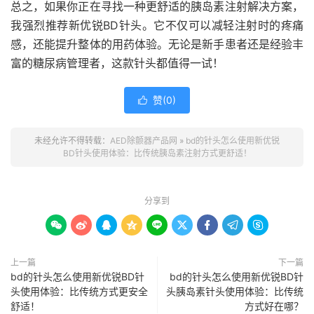
总之，如果你正在寻找一种更舒适的胰岛素注射解决方案，
我强烈推荐新优锐BD针头。它不仅可以减轻注射时的疼痛
感，还能提升整体的用药体验。无论是新手患者还是经验丰
富的糖尿病管理者，这款针头都值得一试！
赞(
0
)

未经允许不得转载：
AED除颤器产品网
»
bd的针头怎么使用新优锐
BD针头使用体验：比传统胰岛素注射方式更舒适！
分享到









上一篇
下一篇
bd的针头怎么使用新优锐BD针
bd的针头怎么使用新优锐BD针
头使用体验：比传统方式更安全
头胰岛素针头使用体验：比传统
舒适！
方式好在哪？