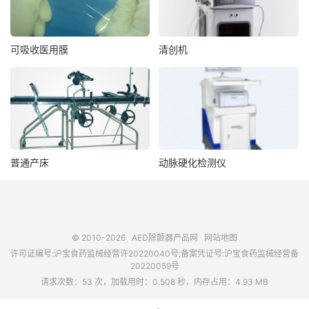
可吸收医用膜
清创机
普通产床
动脉硬化检测仪
© 2010-2026
AED除颤器产品网
网站地图
许可证编号:沪宝食药监械经营许20220040号;备案凭证号:沪宝食药监械经营备
20220059号
请求次数：53 次，加载用时：0.508 秒，内存占用：4.93 MB