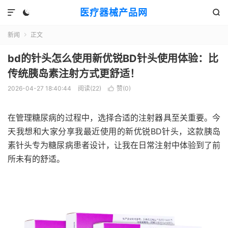
医疗器械产品网



新闻
正文

bd的针头怎么使用新优锐BD针头使用体验：比
传统胰岛素注射方式更舒适！
2026-04-27 18:40:44
阅读(
22
)
赞(
0
)

在管理糖尿病的过程中，选择合适的注射器具至关重要。今
天我想和大家分享我最近使用的新优锐BD针头，这款胰岛
素针头专为糖尿病患者设计，让我在日常注射中体验到了前
所未有的舒适。