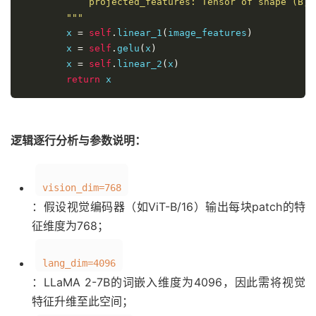
            projected_features: Tensor of shape (B, 
        """
        x 
=
self
.
linear_1
(
image_features
)
        x 
=
self
.
gelu
(
x
)
        x 
=
self
.
linear_2
(
x
)
return
 x
逻辑逐行分析与参数说明：
vision_dim=768
：假设视觉编码器（如ViT-B/16）输出每块patch的特
征维度为768；
lang_dim=4096
：LLaMA 2-7B的词嵌入维度为4096，因此需将视觉
特征升维至此空间；