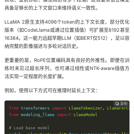
具备足够长的上下文窗口来维持语义一致性。
LLaMA 2原生支持4096个token的上下文长度，部分优化
版本（如CodeLlama或通过位置插值）可扩展至8192甚至
16384。这一能力远超早期LLM（如BERT仅512），足以容
纳完整的影像描述与多轮对话历史。
更重要的是，RoPE位置编码具有良好的外推性。即便在训
练时未见过超长序列，也可通过线性或NTK-aware插值方
法实现一定程度的长度扩展。
例如，使用以下方式可在推理时延长上下文：
复制
复制
复制
复制
复制
复制
复制
复制
复制
复制
复制











from
 transformers 
import
LlamaTokenizer
,
LlamaForCau
from
 modeling_llama 
import
LlamaModel
# Load base model