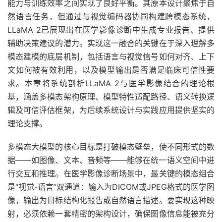
能力与训练效率之间实现了良好平衡。其原本设计聚焦于自
然语言任务，但通过与视觉编码器协同构建跨模态系统，
LLaMA 2已展现出在医学影像诊断中生成专业报告、提供
辅助决策建议的潜力。实现这一融合的关键在于深入理解多
模态建模的底层机制，包括语言与视觉信号如何对齐、上下
文如何被有效利用，以及模型输出是否满足临床可信性要
求。本章将系统剖析LLaMA 2与医学影像结合的理论根
基，涵盖多模态架构原理、模型特性适配路径、语义转换逻
辑及可信评估框架，为后续系统设计与实践应用提供坚实的
理论支撑。
多模态大模型的核心目标是打破模态壁垒，使不同形式的数
据——如图像、文本、音频等——能够在统一语义空间中进
行交互和推理。在医学影像诊断场景中，最关键的模态组合
是“视觉-语言”双通道：输入为DICOM或JPEG格式的医学图
像，输出为目标结构化报告或自然语言描述。要实现这种映
射，必须依赖一套精密的架构设计，确保图像信息能被充分