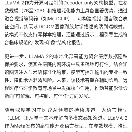
LLaMA 2作为开源可定制的Decoder-only架构模型，在参
数规模（7B至70B）和推理泛化能力上具备显著优势。通过
融合视觉编码器（如MedCLIP），可构建视觉-语言联合表
征空间，实现从DICOM图像到放射学描述的端到端映射。
该模式不仅支持零样本推理，还能通过提示工程引导生成符
合临床规范的“发现-印象”结构化报告。
更进一步，LLaMA 2的本地化部署能力契合医疗数据隐私
保护要求，使其在医院内网环境中具备落地可行性。结合知
识图谱注入与术语标准化约束，模型可提升输出的专业一致
性，降低术语混淆风险。未来，该技术有望在辅助诊断、远
程医疗与医学教育等场景中发挥核心作用，推动智能影像诊
断向“可解释、可控制、可信任”方向发展。
随着深度学习在医疗AI领域的持续渗透，大语言模型
（LLM）正从单一文本理解向多模态感知演进。LLaMA 2
作为Meta发布的高性能开源语言模型，在参数规模、推理