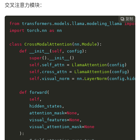
交叉注意力模块：
复制
复制
复制
复制
复制
复制
复制
复制
复制
复制
复制
复制












from
 transformers
.
models
.
llama
.
modeling_llama 
import
import
 torch
.
nn 
as
 nn

class
CrossModalAttention
(
nn
.
Module
):
def
 __init__
(
self
,
 config
):
super
().
__init__
()
self
.
self_attn 
=
LlamaAttention
(
config
)
self
.
cross_attn 
=
LlamaAttention
(
config
)
self
.
visual_norm 
=
 nn
.
LayerNorm
(
config
.
hidde
def
 forward
(
self
,
        hidden_states
,
        attention_mask
=
None
,
        visual_features
=
None
,
        visual_attention_mask
=
None
):