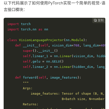
以下代码展示了如何使用PyTorch实现一个简单的视觉-语
言接口模块：
复制
复制
复制
复制
复制
复制
复制
复制
复制
复制
复制
复制
复制













import
import
 torch
.
nn 
as
 nn

class
VisionLanguageProjector
(
nn
.
Module
):
def
 __init__
(
self
,
 vision_dim
=
768
,
 lang_dim
=
4096
super
().
__init__
()
self
.
linear_1 
=
 nn
.
Linear
(
vision_dim
,
 hidden
self
.
gelu 
=
 nn
.
GELU
()
self
.
linear_2 
=
 nn
.
Linear
(
hidden_dim
,
 lang_d
def
 forward
(
self
,
 image_features
):
"""

        Args:

            image_features: Tensor of shape (B, N, D_
                            B=batch size, N=number o
        Returns:
