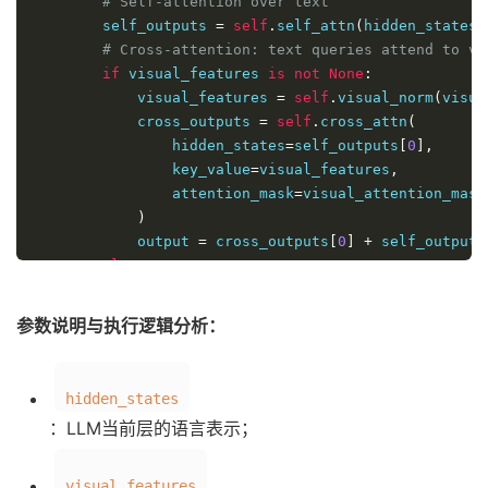
# Self-attention over text
        self_outputs 
=
self
.
self_attn
(
hidden_states
,
# Cross-attention: text queries attend to vi
if
 visual_features 
is
not
None
:
            visual_features 
=
self
.
visual_norm
(
visua
            cross_outputs 
=
self
.
cross_attn
(
                hidden_states
=
self_outputs
[
0
],
                key_value
=
visual_features
,
                attention_mask
=
visual_attention_mask

)
            output 
=
 cross_outputs
[
0
]
+
 self_outputs
else
:
            output 
=
 self_outputs
[
0
]
return
(
output
,)
+
 self_outputs
[
1
:]
参数说明与执行逻辑分析：
hidden_states
：LLM当前层的语言表示；
visual_features