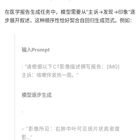
在医学报告生成任务中，模型需要从“主诉→发现→印象”逐
步展开叙述，这种顺序性恰好契合自回归生成范式。例如：
输入Prompt
: “请根据以下CT影像描述撰写报告：[IMG]
主诉：咳嗽伴发热一周。”
模型逐步生成
:
– “影像所见：右肺中叶可见斑片状高密度
影…”