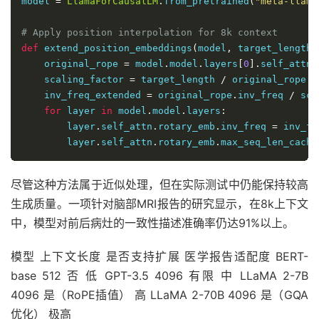
model 
=
LlamaForCausalLM
.
from_pretrained
(
"meta-llama
# Apply position interpolation for 8k context
def
 extend_position_embeddings
(
model
,
 target_length
=
    original_rope 
=
 model
.
model
.
layers
[
0
].
self_attn
.
    scaling_factor 
=
 target_length 
/
 original_rope
.
m
    inv_freq_extended 
=
 original_rope
.
inv_freq 
/
 sca
for
 layer 
in
 model
.
model
.
layers
:
        layer
.
self_attn
.
rotary_emb
.
inv_freq 
=
 inv_fr
        layer
.
self_attn
.
rotary_emb
.
max_seq_len_cache
尽管这种方法属于近似处理，但在实际测试中仍能保持较高
生成质量。一项针对脑部MRI报告的研究显示，在8k上下文
中，模型对前后病灶的一致性描述准确率仍达91%以上。
模型 上下文长度 是否支持扩展 医学报告适配度 BERT-
base 512 否 低 GPT-3.5 4096 有限 中 LLaMA 2-7B
4096 是（RoPE插值） 高 LLaMA 2-70B 4096 是（GQA
优化） 极高