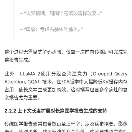
– “边界模糊，周围伴有磨玻璃样改变…”
– “印象：考虑右肺中叶肺炎…”
整个过程无需显式解码步骤，仅靠一次前向传播即可完成完
整报告生成。
此外，LLaMA 2使用分组查询注意力（Grouped-Query
Attention, GQA）技术，在70B版本中大幅降低KV缓存内存
占用，使长文本生成更加高效，这对撰写包含多个病灶的复
杂报告尤为重要。
2.2.2 上下文长度扩展对长篇医学报告生成的支持
传统医学报告通常包含数百至上千字，涉及病史摘要、影像
表现、鉴别诊断、建议随访等多个段落。这就要求语言模型