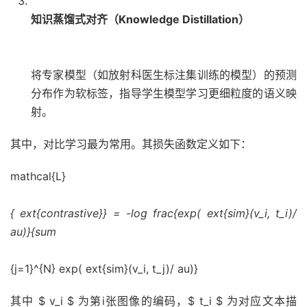
知识蒸馏式对齐（Knowledge Distillation）
将专家模型（如放射科医生标注集训练的模型）的预测
分布作为软标签，指导学生模型学习更细粒度的语义映
射。
其中，对比学习最为常用。其损失函数定义如下：
mathcal{L}
{ ext{contrastive}} = -log frac{exp( ext{sim}(v_i, t_i)/
au)}{sum
{j=1}^{N} exp( ext{sim}(v_i, t_j)/ au)}
其中 $ v_i $ 为第i张图像的编码，$ t_i $ 为对应文本描