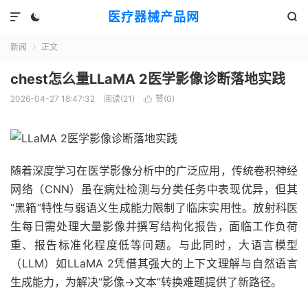
医疗器械产品网



新闻
正文

chest怎么量LLaMA 2医学影像诊断落地实践
2026-04-27 18:47:32
阅读(
21
)
赞(
0
)

随着深度学习在医学影像分析中的广泛应用，传统卷积神经
网络（CNN）虽在病灶检测与分类任务中表现优异，但其
“黑箱”特性与弱语义生成能力限制了临床实用性。放射科医
生每日需处理大量影像并撰写结构化报告，面临工作负荷
重、报告标准化程度低等问题。与此同时，大语言模型
（LLM）如LLaMA 2凭借其强大的上下文理解与自然语言
生成能力，为解决“影像→文本”转换难题提供了新路径。