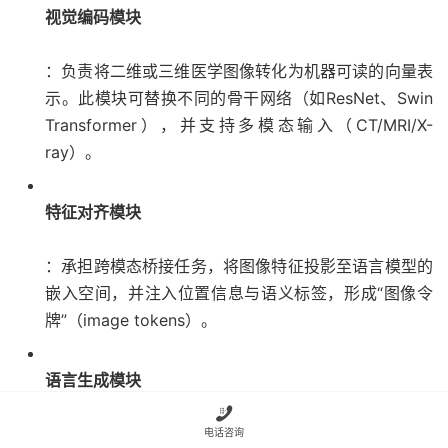
视觉编码模块
：负责将二维或三维医学图像转化为机器可读的向量表
示。此模块可替换不同的骨干网络（如ResNet、Swin
Transformer），并支持多模态输入（CT/MRI/X-
ray）。
特征对齐模块
：承担跨模态桥接任务，将图像特征投影至语言模型的
嵌入空间，并注入位置信息与语义标签，形成“图像令
牌”（image tokens）。
语言生成模块

：以LLaMA 2为核心，接收融合后的上下文输入，执行
电话咨询