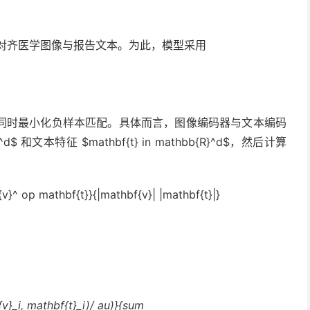
中对齐医学图像与报告文本。为此，模型采用
同时最小化负样本匹配。具体而言，图像编码器与文本编码
^d$ 和文本特征 $mathbf{t} in mathbb{R}^d$，然后计算
v}^ op mathbf{t}}{|mathbf{v}| |mathbf{t}|}
v}_i, mathbf{t}_i)/ au)}{sum