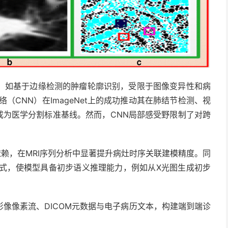
，如基于边缘检测的肿瘤轮廓识别，受限于图像变异性和病
（CNN）在ImageNet上的成功推动其在肺结节检测、视
更成为医学分割标准基线。然而，CNN局部感受野限制了对跨
空间依赖，在MRI序列分析中显著提升病灶时序关联建模精度。同
训练范式，使模型具备初步语义推理能力，例如从X光图生成初步
干，整合影像像素流、DICOM元数据与电子病历文本，构建端到端诊