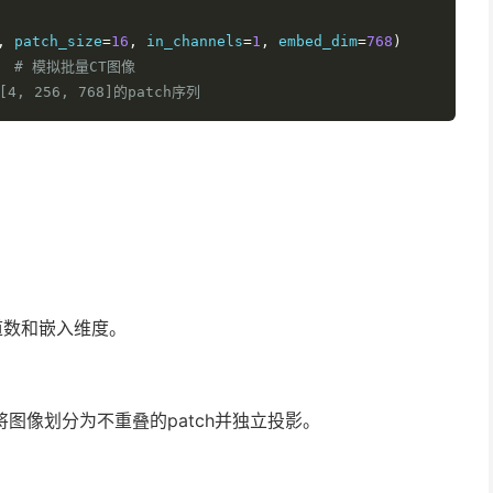
,
 patch_size
=
16
,
 in_channels
=
1
,
 embed_dim
=
768
)
# 模拟批量CT图像
[4, 256, 768]的patch序列
道数和嵌入维度。
图像划分为不重叠的patch并独立投影。