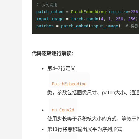
# 示例调用
patch_embed 
=
PatchEmbedding
(
img_size
=
256
input_image 
=
 torch
.
randn
(
4
,
1
,
256
,
256
)
patches 
=
 patch_embed
(
input_image
)
# 得到
代码逻辑逐行解读：
第4–7行定义
PatchEmbedding
类，参数包括图像尺寸、patch大小、通
nn.Conv2d
使用步长等于卷积核大小的方式，等效于将
第13行将卷积输出展平为序列形式