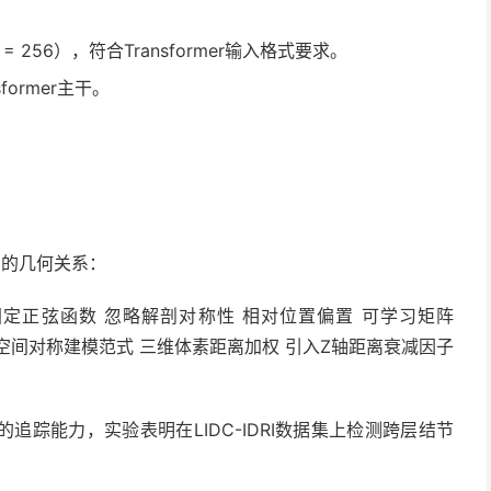
² = 256），符合Transformer输入格式要求。
ormer主干。
间的几何关系：
固定正弦函数 忽略解剖对称性 相对位置偏置 可学习矩阵
肾的空间对称建模范式 三维体素距离加权 引入Z轴距离衰减因子
踪能力，实验表明在LIDC-IDRI数据集上检测跨层结节