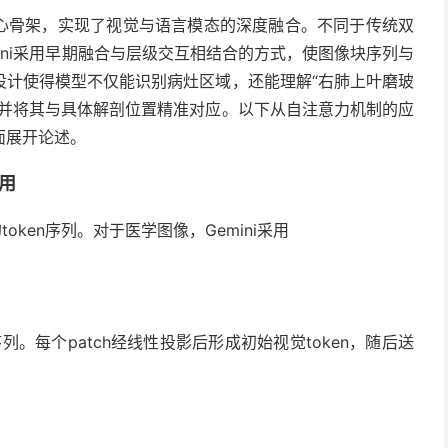
er为核心骨架，实现了视觉与语言模态的深度融合。不同于传统双
mini采用早期融合与层级交互相结合的方式，使图像块序列与
设计使得模型不仅能识别病灶区域，还能理解“右肺上叶磨玻
，并将其与具体解剖位置精准对应。以下从自注意力机制的应
面展开论述。
应用
token序列。对于医学图像，Gemini采用
h序列。每个patch经线性投影后形成初始视觉token，随后送
了