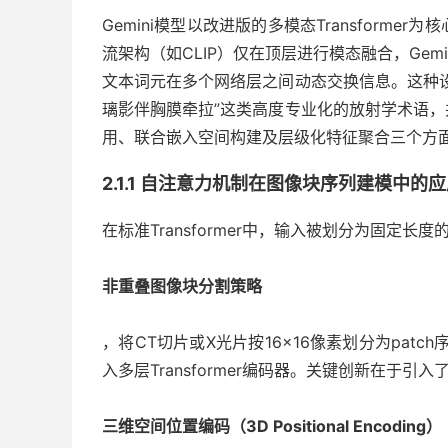
Gemini模型以改进版的多模态Transform
流架构（如CLIP）仅在顶层进行模态融合，Ge
文本词元在多个网络层之间动态交换信息。这种
璃影伴胸膜牵拉”这类高度专业化的放射学术语
用、联合嵌入空间构建及层级化特征聚合三个方
2.1.1 自注意力机制在图像块序列建模中的
在标准Transformer中，输入被划分为固定长度的
非重叠图像块分割策略
，将CT切片或X光片按16×16像素划分为patc
入多层Transformer编码器。关键创新在于引入
三维空间位置编码（3D Positional Encoding）