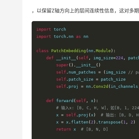
，以保留Z轴方向上的层间连续性信息，这对多期
import
import
 torch
.
nn 
as
 nn

class
PatchEmbedding
(
nn
.
Module
):
def
 __init__
(
self
,
 img_size
=
224
,
 patc
super
().
__init__
()
self
.
num_patches 
=
(
img_size 
// p
self
.
patch_size 
=
 patch_size

self
.
proj 
=
 nn
.
Conv2d
(
in_channels
def
 forward
(
self
,
 x
):
# 输入x: [B, C, H, W]，如[B, 1, 224
        x 
=
self
.
proj
(
x
)
# 输出: [B, D, H
        x 
=
 x
.
flatten
(
2
).
transpose
(
1
,
2
)
return
 x  
# [B, N, D]