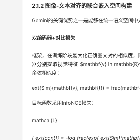
2.1.2 图像-文本对齐的联合嵌入空间构建
Gemini的关键优势之一是能够在统一语义空间
双编码器+对比损失
框架，在训练阶段最大化正确图文对的相似度，
器分别提取视觉特征 $mathbf{v} in mathbb{R}
余弦相似度：
ext{Sim}(mathbf{v}, mathbf{t}) = frac{mathbf{
目标函数采用InfoNCE损失：
mathcal{L}
{ ext{cont}} = -log frac{exp( ext{Sim}(mathbf{