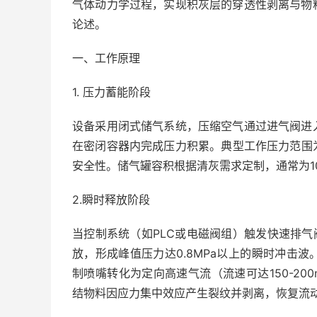
气体动力学过程，实现积灰层的穿透性剥离与物
论述。
一、工作原理
1. 压力蓄能阶段
设备采用闭式储气系统，压缩空气通过进气阀进
在密闭容器内完成压力积累。典型工作压力范围为0.
安全性。储气罐容积根据清灰需求定制，通常为10
2.瞬时释放阶段
当控制系统（如PLC或电磁阀组）触发快速排气阀
放，形成峰值压力达0.8MPa以上的瞬时冲击
制喷嘴转化为定向高速气流（流速可达150-200
结物料因应力集中效应产生裂纹并剥离，恢复流