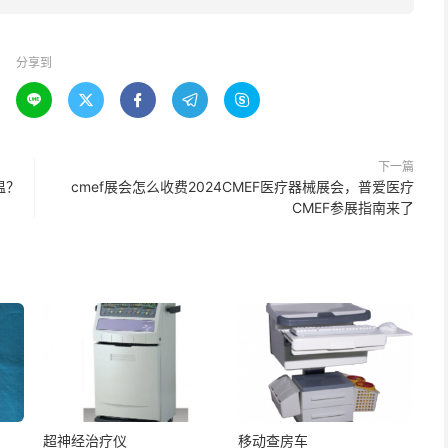
分享到





下一篇
温？
cmef展会怎么收费2024CMEF医疗器械展会，普爱医疗
CMEF参展指南来了
超神经治疗仪
移动查房车