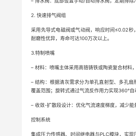
– 排水阀：底部设置手动/自动排水阀，定期排
2. 快速排气阀组
采用先导式电磁阀或气动阀，响应时间≤0.02
耐磨性优异，寿命可达100万次以上。
3.特制喷嘴
– 材料：喷嘴主体采用高铬铸铁或陶瓷复合材料
– 结构：根据清灰需求分为单孔直射型、多孔
覆盖范围；旋转式通过气流反作用力实现360°自
– 收敛-扩散段设计：优化气流速度梯度，减少
控制系统
集成压力传感器、时间继电器与PLC模块，实