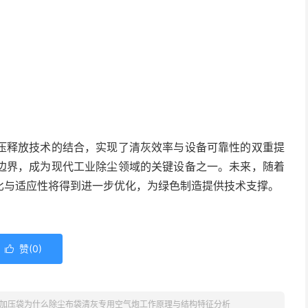
。
压释放技术的结合，实现了清灰效率与设备可靠性的双重提
边界，成为现代工业除尘领域的关键设备之一。未来，随着
比与适应性将得到进一步优化，为绿色制造提供技术支撑。
赞(
0
)

rcuff加压袋为什么除尘布袋清灰专用空气炮工作原理与结构特征分析