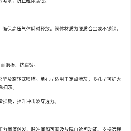
除冷凝水，防止罐体腐蚀。
秒，确保高压气体瞬时释放。阀体材质为硬质合金或不锈钢，
，耐磨损、抗腐蚀。
扇形型及旋转式喷嘴。单孔型适用于定点清灰；多孔型可扩大
动扫灰。
能量损耗，提升冲击波穿透力。
现压力阈值触发、脉冲间隔可调及故障自诊断功能。支持远程