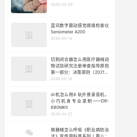
2026-05-09
蓝讯数字震动感觉阈值检查仪
Seniometer A200
2026-05-14
切割闭合器怎么用医疗器械动
物试验研究注册审查指导原则
第一部分：决策原则（2021年
修订版）
2026-05-19
dr机怎么用8 轨外景录音机，
小巧机身专业录制——DR-
680MKII
2026-04-27
做器械怎么呼吸《职业病防治
法》宣传周科普系列丨篇八：