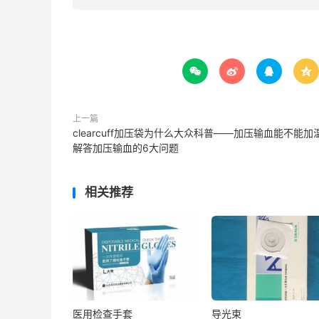




上一篇
clearcuff加压袋为什么大众科普——加压输血能不能加
解答加压输血的6大问题
相关推荐
医用检查手套
导光束