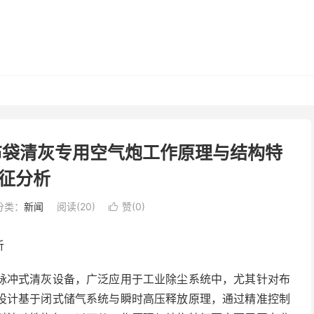
除尘布袋清灰专用空气炮工作原理与结构特
征分析
分类：
新闻
阅读(
20
)
赞(
0
)

析
脉冲式清灰设备，广泛应用于工业除尘系统中，尤其针对布
设计基于闭式储气系统与瞬时高压释放原理，通过精准控制