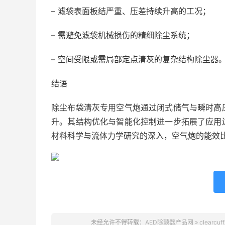
– 滤袋表面板结严重、压差持续升高的工况；
– 需避免滤袋机械损伤的精细除尘系统；
– 空间受限或需局部定点清灰的复杂结构除尘器
结语
除尘布袋清灰专用空气炮通过闭式储气与瞬时高
升。其结构优化与智能化控制进一步拓展了应用
材料科学与流体力学研究的深入，空气炮的能效
未经允许不得转载：
AED除颤器产品网
»
clea