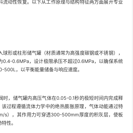
料流动性恢复。以下从工作原理与结构特征两方面展开专业
入球形或柱形储气罐（材质通常为高强度碳钢或不锈钢），
4-0.6MPa，设计极限承压不超过0.6MPa，以确保系统
-500L，以平衡能量储备与响应速度。
时，储气罐内高压气体在0.05-0.1秒的极短时间内完成释
波。该过程遵循流体力学中的绝热膨胀原理，气体动能通过特
m/s），其作用力可穿透300-500mm厚度的积灰层，使板
动特性。