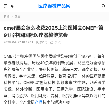
医疗器械产品网



新闻
正文

cmef展会怎么收费2025上海医博会CMEF-第
91届中国国际医疗器械博览会
2026-04-27 18:49:21
阅读(
16
)
赞(
0
)

CMEF(全称:中国国际医疗器械博览会)始创于1979年，每年
举办春秋两届，历经40余年的创新发展，现已成为全球领
先的覆盖全产业链，集科技创新、新品首发、商务对接、品
牌传播、学术交流、趋势洞察、教育培训于一体的医疗健康
科技平台。CMEF以“创新科技 智领未来”为主题，涵盖医学
影像、体外诊断、医用电子、医用光学、医院建设、手术
室、消毒感控、医用耗材、骨科、医疗机器人等数以万计的
全科室、全产业链
产品
技术与解决方案。