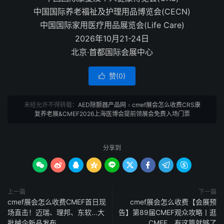
中国国际养老福祉及护理用品博览会(CECN)
中国国际家用医疗用品展览会(Life Care)
2026年10月21-24日
北京·首都国际会展中心
赞(
0
)

未经允许不得转载：
AED除颤器产品网
»
cmef展会怎么收费CRS康
复养老展&CMEF2026上海医博会提前领展会免费入场门票
分享到









上一篇
下一篇
cmef展会怎么收费CMEF首日现
cmef展会怎么收费【会展预
场直击！迈瑞、理邦、东软...大
告】第89届CMEF观众攻略丨逛
批械企新品发布
CMEF，有这篇就够了