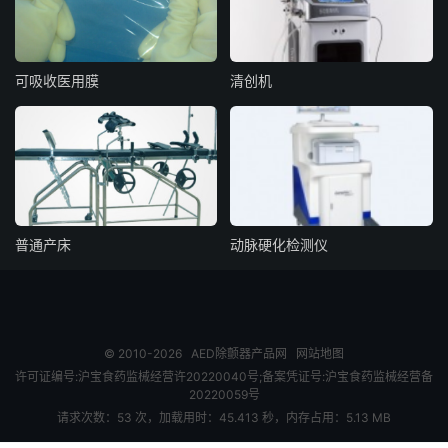
可吸收医用膜
清创机
普通产床
动脉硬化检测仪
© 2010-2026
AED除颤器产品网
网站地图
许可证编号:沪宝食药监械经营许20220040号;备案凭证号:沪宝食药监械经营备
20220059号
请求次数：53 次，加载用时：45.413 秒，内存占用：5.13 MB