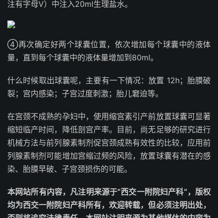
注有字母V）中注入20ml生理盐水。
④再次确定好两个球囊位置，依次增加每个球囊中的液体
量，直到每个球囊中的液体量增加到80ml。
什么时候取出球囊呢，主要有一下情况：放置 12h；胎膜破
裂；宫内感染；子宫过度刺激；胎儿窘迫等。
在宫颈不成熟的孕妇中，使用缩宫素引产前放置球囊可显著
缩短临产时间，降低剖宫产率。目前，尚无足够的研究进行
机械方法与前列腺素制剂促宫颈成熟有效性的比较，应用前
列腺素制剂可能增加宫缩过频的风险，放置球囊有潜在的感
染、胎膜早破、子宫颈损伤的可能。
本网站所有内容，凡注明来源于“西交一附院妇产科”，版权
均为西交一附院妇产科所有，欢迎转载，但必须注明出处，