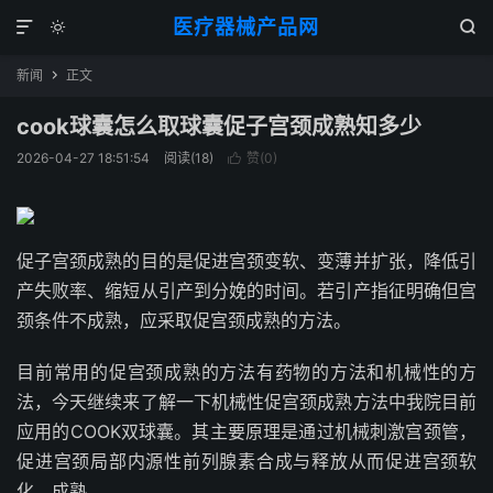
医疗器械产品网



新闻
正文

cook球囊怎么取球囊促子宫颈成熟知多少
2026-04-27 18:51:54
阅读(
18
)
赞(
0
)

促子宫颈成熟的目的是促进宫颈变软、变薄并扩张，降低引
产失败率、缩短从引产到分娩的时间。若引产指征明确但宫
颈条件不成熟，应采取促宫颈成熟的方法。
目前常用的促宫颈成熟的方法有药物的方法和机械性的方
法，今天继续来了解一下机械性促宫颈成熟方法中我院目前
应用的COOK双球囊。其主要原理是通过机械刺激宫颈管，
促进宫颈局部内源性前列腺素合成与释放从而促进宫颈软
化、成熟。