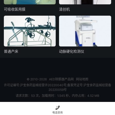
可吸收医用膜
清创机
普通产床
动脉硬化检测仪
© 2010-2026
AED除颤器产品网
网站地图
许可证编号:沪宝食药监械经营许20220040号;备案凭证号:沪宝食药监械经营备
20220059号
请求次数：53 次，加载用时：1.545 秒，内存占用：4.52 MB

电话咨询