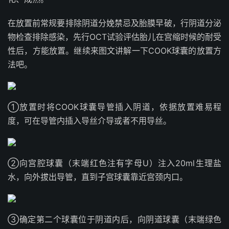
在放置前常规要排除阴道分娩禁忌及胎膜早破，行阴道分泌
物检查排除感染，先行OCT试验评估胎儿在宫缩时候的耐受
性后，方能放置。继续来图文讲解一下COOK球囊的放置方
法吧。
①放置时将COOK球囊导管插入阴道，依据放置难易程
度，可在导管内插入导丝介导或者不用导丝。
②向宫腔球囊（末端红色注有字母U）注入20ml生理盐
水，向外拔出导管，直到子宫球囊靠近宫颈内口。
③确定第二个球囊位于阴道内后，向阴道球囊（末端绿色