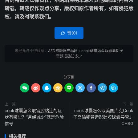
否则将追究法律责任，本网站注明来源为其他媒体的内容为
转载，转载仅作观点分享，版权归原作者所有，如有侵犯版
权，请及时联系我们。
赞(
0
)

未经允许不得转载：
AED除颤器产品网
»
cook球囊怎么取球囊促子
宫颈成熟知多少
分享到









上一篇
下一篇
cook球囊怎么取宫腔粘连的症
cook球囊怎么取美国库克Cook
状有哪些？“月经减少”就是危险
子宫输卵管造影硅胶球囊导管J-
信号
CHSG
相关推荐