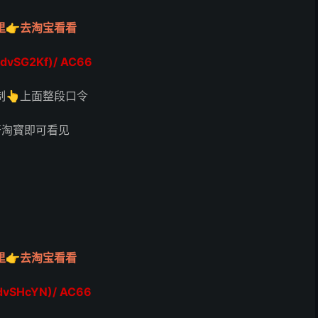
里👉去淘宝看看
dvSG2Kf)/ AC66
制👆上面整段口令
开淘寳即可看见
里👉去淘宝看看
dvSHcYN)/ AC66