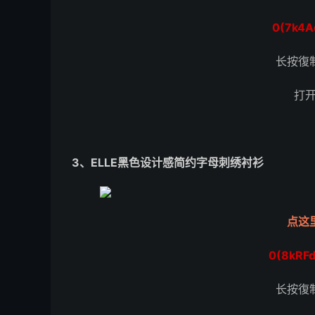
0(7k4A
长按復
打
3、ELLE黑色设计感简约字母刺绣衬衫
点这
0(8kRF
长按復