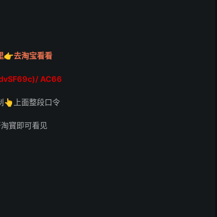
里👉去淘宝看看
dvSF69c)/ AC66
制👆上面整段口令
开淘寳即可看见