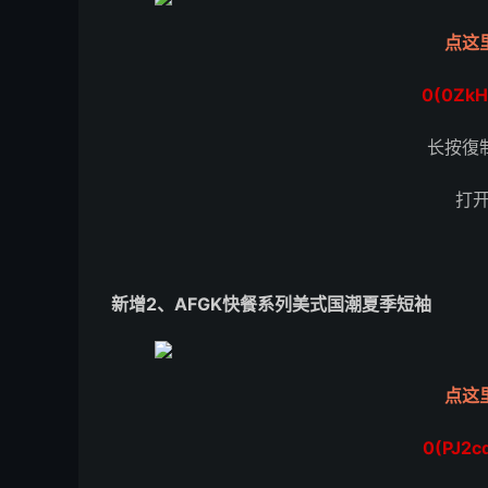
点这
0(0ZkH
长按復
打
新增2、AFGK快餐系列美式国潮夏季短袖
点这
0(PJ2c