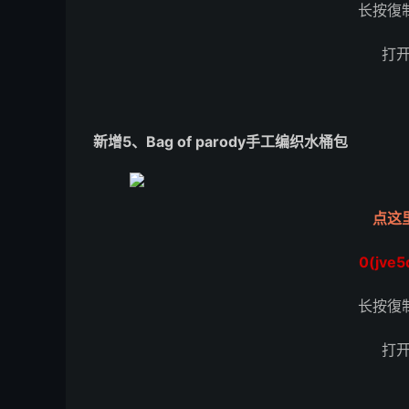
长按復
打
新增5、Bag of parody手工编织水桶包
点这
0(jve5
长按復
打