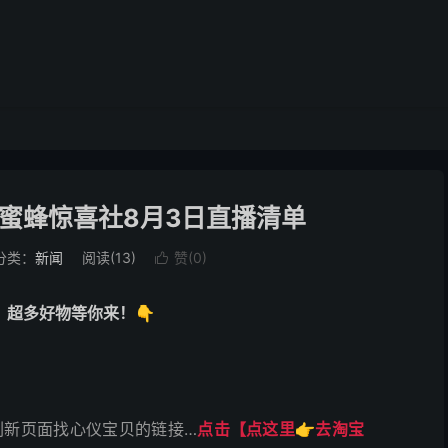
贵蜜蜂惊喜社8月3日直播清单
分类：
新闻
阅读(
13
)
赞(
0
)

，超多好物等你来！👇
刷新页面找心仪宝贝的链接…
点击【点这里👉去淘宝