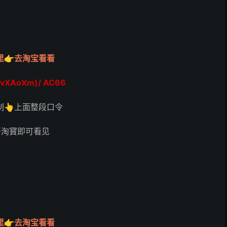
里👉去淘宝看看
dvXAoXm)/ AC66
制👆上面整段口令
开淘寳即可看见
里👉去淘宝看看