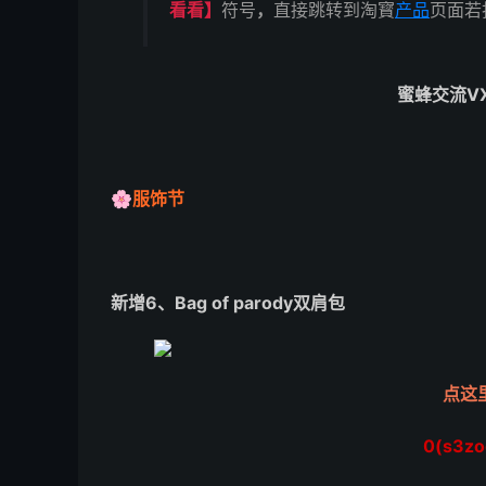
看看】
符号
，
直接跳转到淘寳
产品
页面若
蜜蜂交流V
🌸
服饰节
新增6、Bag of parody双肩包
点这
0(s3zo