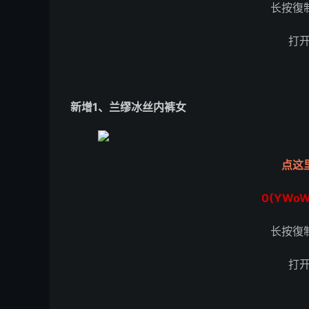
长按復
打
新增1、兰缪冰丝内裤女
点这
0(YWoW
长按復
打