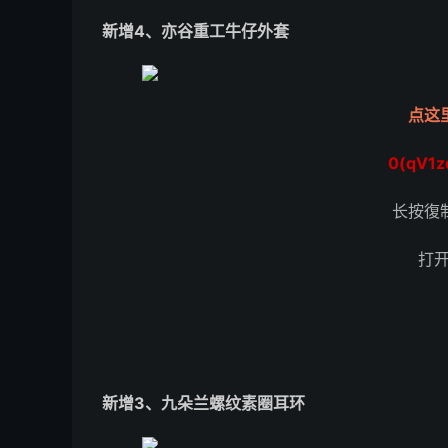
新增4、亦谷重工牛仔外套
点这
0(qV1z
长按復
打
新增3、九朵兰螺纹素圈耳环