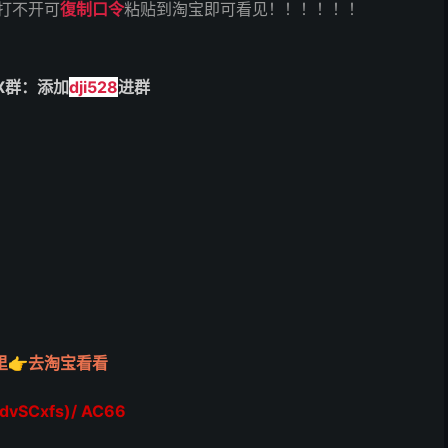
打不开可
復制口令
粘贴到淘宝即可看见！！！！！！
X群：添加
dji528
进群
里👉去淘宝看看
dvSCxfs)/ AC66