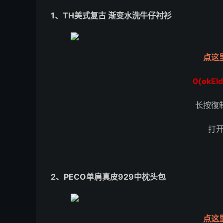
1、TH美式复古 渐变水洗牛仔衬衫
点这
0(okEl
长按復
打
2、PECO单肩真皮929中枕头包
点这