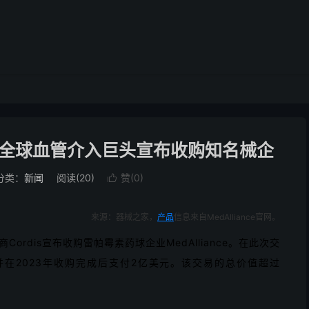
合：全球血管介入巨头宣布收购知名械企
分类：
新闻
阅读(
20
)
赞(
0
)

来源：器械之家，
产品
信息来自MedAlliance官网。
ordis宣布收购雷帕霉素药球企业MedAlliance。在此次交
，并在2023年收购完成后支付2亿美元。该交易的总价值超过