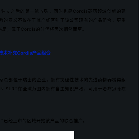
宣布独立之后的第一笔收购，同时也是Cordis载药领域创新的延
购的意义不仅在于其产线区别了该公司现有的产品组合，更重
，属于Cordis的时代将再次悄然而至。
术补充Cordis产品组合
nce是一家总部位于瑞士的企业，拥有突破性技术的先进药物器械类组
ON SLR™在全球范围内拥有自主知识产权，可用于治疗冠脉疾
 SLR™已经上市的区域开始该产品的联合推广。