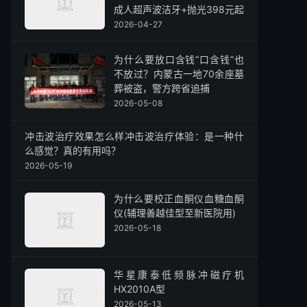
成人超声波洁牙+抛光398元起
2026-04-27
为什么要放口含钱“口含钱”也
不放过？内蒙古一地70余座墓
葬被盗，警方跨省追捕
2026-05-08
冲击波治疗效果怎么样冲击波治疗体验：是一种什
么感觉？真的有用吗？
2026-05-19
为什么要校正血酮仪血糖血酮
仪(辅理善越佳型至新医院用)
2026-05-18
华星康泰低频脉冲磁疗机
HX2010A型
2026-05-13