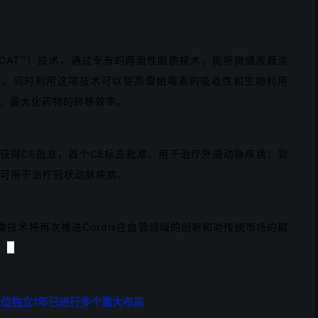
技术（CAT™）技术，通过专有的两面性脂质技术，能将微储液器涂
器。同时利用这项技术可以提高雷帕霉素的吸收性和生物利用
），最大化药物的转移效率。
0年2月获得CE批准，首个CE标志批准，用于治疗外周动脉疾病；到
准可用于治疗冠状动脉疾病。
的载药球囊技术将再次推进Cordis在血管领域的创新和对传统市场的颠
。
2
位独立1年已进行多个重大布局