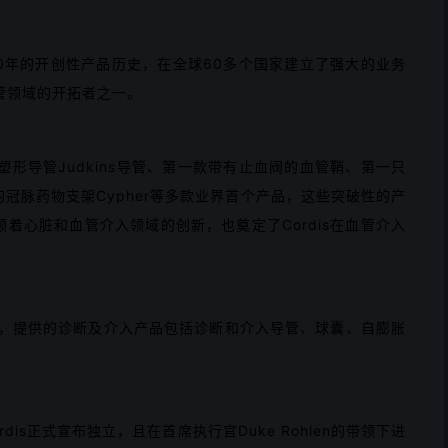
60年的开创性产品历史，在全球60多个国家建立了强大的业务
管领域的开拓者之一。
形导管Judkins导管、第一款带有止血阀的血管鞘、第一只
代的冠脉药物支架Cypher等多款业界首个产品，这些突破性的产
着心脏和血管介入领域的创新，也奠定了Cordis在血管介入
领域，提供的诊断及介入产品包括诊断和介入导管、球囊、自膨胀
dis正式宣布独立，且在首席执行官Duke Rohlen的带领下进