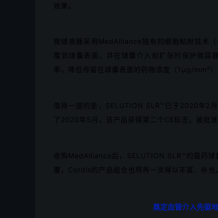
效果。
微储液器采用MedAlliance独有的细胞粘附
覆到球囊表面，并在球囊介入和扩张时保护微容
率，降低停留在球囊表面的药物浓度（1μg/mm²
值得一提的是，SELUTION SLR™已于202
了2020年5月，该产品获得第二个CE标志，被批
收购MedAlliance后，SELUTION SLR™
覆，Cordis的产品组合也将再一次得以丰富、补充
奠定血管介入先驱地