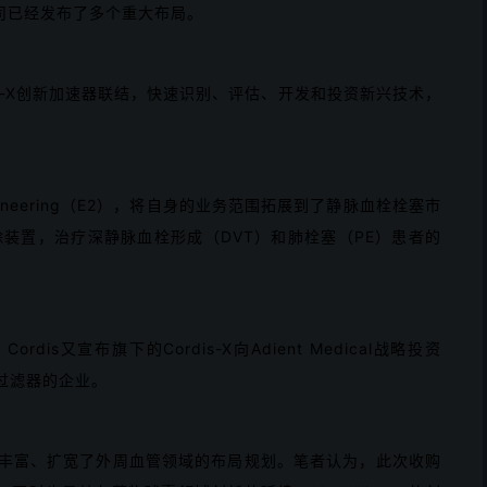
司已经发布了多个重大布局。
Cordis-X创新加速器联结，快速识别、评估、开发和投资新兴技术，
。
r Engineering（E2），将自身的业务范围拓展到了静脉血栓栓塞市
除装置，治疗深静脉血栓形成（DVT）和肺栓塞（PE）患者的
ordis又宣布旗下的Cordis-X向Adient Medical战略投资
）过滤器的企业。
再次丰富、扩宽了外周血管领域的布局规划。笔者认为，此次收购