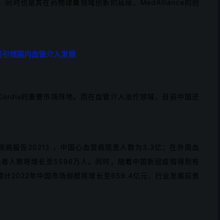
购，同时也是其在药物球囊领域创新的延续，MedAlliance的创
局引领国内血管介入发展
ordis的重要市场阵地。而在血管介入治疗领域，目前中国还
病报告2021》，中国心血管病现患人数为3.3亿；在外周血
患者人数将增长至5596万人。同时，随着中国新冠疫情得到有
2022年中国市场规模将增长至659.4亿元，行业发展前景