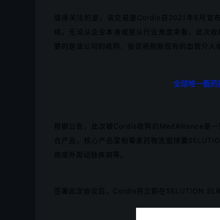
值得关注的是，该交易是Cordis自2021年8月
续。无论从企业本身或是从行业角度来看，此次收
要的是该公司的收购、投资将刷新现有的血管介入格局
全球唯一载药技
根据公告，此次被Cordis收购的MedAllia
合产品，核心产品雷帕霉素药物洗脱球囊SELUTI
病或外周动脉疾病等。
签署此次协议后，Cordis将立即在SELUTION