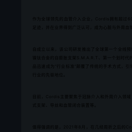
作为全球领先的血管介入企业，Cordis拥有超过
足迹，并在业界得到广泛认可，成为心脏与外周血
自成立以来，该公司研发推出了全球第一个全线预塑
镍钛合金的自膨胀支架S.M.A.R.T、第一个划时
品迅速成为“行业标准”颠覆了传统的手术方式，引领
行业的先驱地位。
目前，Cordis主要聚焦于冠脉介入和外周介入
式支架、导丝和血管闭合装置等。
值得强调的是，2021年8月，在几经周折之后的Cor