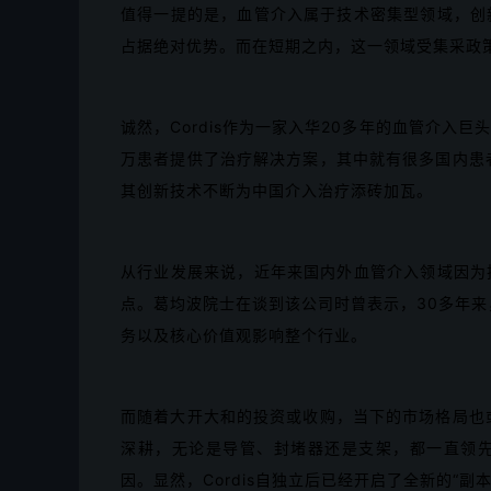
值得一提的是，血管介入属于技术密集型领域，创
占据绝对优势。而在短期之内，这一领域受集采政
诚然，Cordis作为一家入华20多年的血管介入
万患者提供了治疗解决方案，其中就有很多国内患者
其创新技术不断为中国介入治疗添砖加瓦。
从行业发展来说，近年来国内外血管介入领域因为
点。葛均波院士在谈到该公司时曾表示，30多年来，
务以及核心价值观影响整个行业。
而随着大开大和的投资或收购，当下的市场格局也或
深耕，无论是导管、封堵器还是支架，都一直领
因。显然，Cordis自独立后已经开启了全新的“副