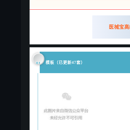
医械宝高
模板（已更新47套）
01