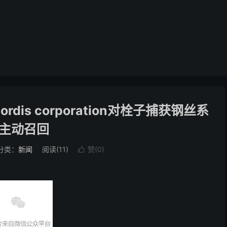
dis corporation对栓子捕获钢丝系
主动召回
分类：
新闻
阅读(
11
)
赞(
0
)
