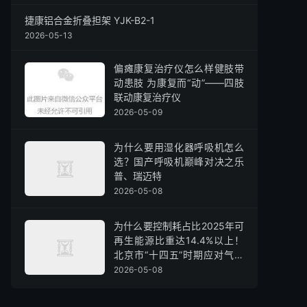
捷康铝合金折叠担架 YJK-B2-1
2026-05-13
偏瘫康复治疗仪怎么样健肢带
动患肢 为康复而“动”——四肢
联动康复治疗仪
2026-05-09
为什么要用湿化器呼吸机怎么
选？国产呼吸机巅峰对决之乐
普、瑞迈特
2026-05-08
为什么要控制耗占比2025年可
再生能源比重达14.4%以上！
北京市“十四五”时期应对气候
变化和节能规划印发
2026-05-08