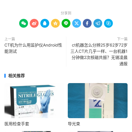
分享到









上一篇
下一篇
CT机为什么用监护仪Android性
ct机器怎么分辨25岁62岁72岁
能测试
三人CT片几乎一样、一台机器1
分钟做2次核磁共振？无锡凌晨
通报
相关推荐
医用检查手套
导光束