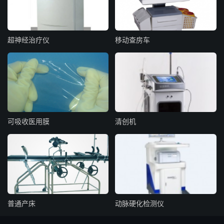
超神经治疗仪
移动查房车
可吸收医用膜
清创机
普通产床
动脉硬化检测仪