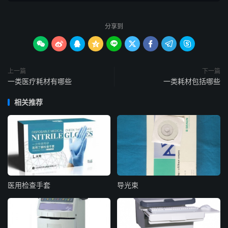
分享到









上一篇
下一篇
一类医疗耗材有哪些
一类耗材包括哪些
相关推荐
医用检查手套
导光束