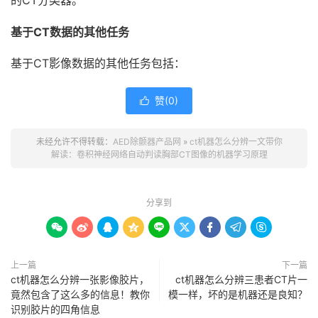
的CT分类器。
基于CT数据的其他任务
基于CT影像数据的其他任务包括：
赞(
0
)

未经允许不得转载：
AED除颤器产品网
»
ct机器怎么分辨一文带你
解读：卷积神经网络自动判读胸部CT图像的机器学习原理
分享到









上一篇
下一篇
ct机器怎么分辨一张影像胶片，
ct机器怎么分辨三患者CT片一
竟然包含了这么多的信息！教你
模一样，坏的是机器还是良知？
识别胶片的四角信息