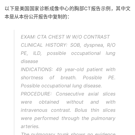
以下是美国国家诊断成像中心的胸部CT报告示例，其中文
本是从本份公开报告中复制的：
EXAM: CTA CHEST W W/O CONTRAST
CLINICAL HISTORY: SOB, dyspnea, R/O
PE, ILD, possible occupational lung
disease
INDICATIONS: 49 year-old patient with
shortness of breath. Possible PE.
Possible occupational lung disease.
PROCEDURE: Consecutive axial slices
were obtained without and with
intravenous contrast. Bolus thin slices
were performed through the pulmonary
arteries.
The pulmonary trunk shows no evidence