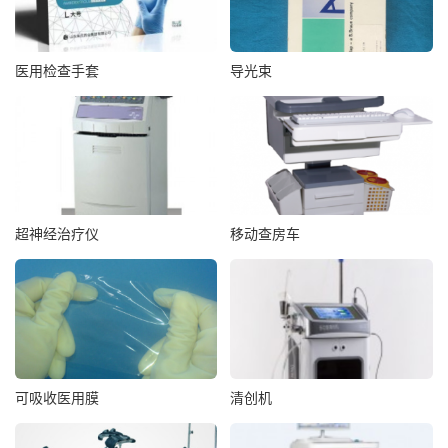
医用检查手套
导光束
超神经治疗仪
移动查房车
可吸收医用膜
清创机