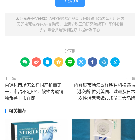
赞(
0
)

未经允许不得转载：
AED除颤器产品网
»
内窥镜市场怎么样广州为
实光电完成Pre-A+轮融资，由清华珠三角研究院旗下广华创投投
资，筹备共建微创医疗工程研发中心
分享到









上一篇
下一篇
内窥镜市场怎么样国产销量第
内窥镜市场怎么样明智科技递表
一，市占不足5%，软性内窥镜
港交所 位列美国、欧洲及日本
独角兽上市在即
一次性输尿管镜市场前三大品牌
相关推荐