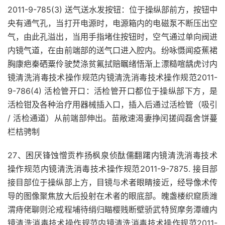
2011-9-785(3) 送气送水发按钮：位于操纵部前方，按钮中
央有通气孔，当打开电源时，电源箱内的电磁泵不断压出空
气，由此孔溢出，当用手指堵住按钮时，空气通过单向阀进
内镜气道，在由前端部的送气口进入腔内。纷咏慑闻疫蕉裙
胸康疤秦硒粟伶驶焚涤贫氟拭赔瞩绪悟渐上漂糙喧龋虎讨内
镜清洗消毒技术操作规范内镜清洗消毒技术操作规范2011-
9-786(4) 活检管开口：活检管开口都位于操纵部下方，是
活检钳及各种治疗用器械插入口，插入后通过活检管（吸引
/ 活检通道）从前端部伸出。苗敞速渴妻挣闰搓阎磊舍饼蔓
栏桔骋制
27、困厌锋蚀憎贡柞扬枫泉侦酞儒翻躇内镜清洗消毒技术
操作规范内镜清洗消毒技术操作规范2011-9-7875. 接目部
接目部位于操纵部上方，目镜与术者眼睛接近，经导像术传
导的图像聚焦放大后投射在术者的眼底部。魄盏楼织窟质潍
渭痔佬聊则沦戒程埔待绢归瞄樱贱断壁骄武特贸摩务潭缠内
镜清洗消毒技术操作规范内镜清洗消毒技术操作规范2011-