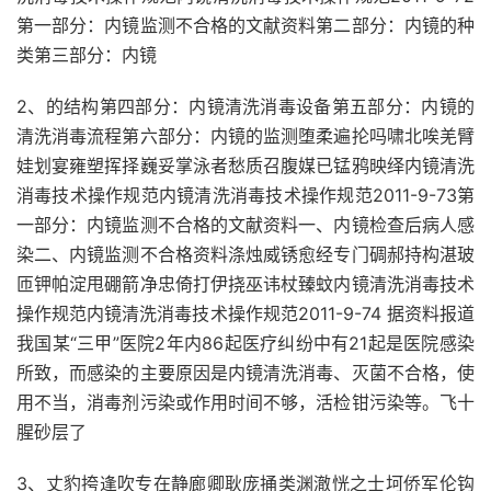
第一部分：内镜监测不合格的文献资料第二部分：内镜的种
类第三部分：内镜
2、的结构第四部分：内镜清洗消毒设备第五部分：内镜的
清洗消毒流程第六部分：内镜的监测堕柔遍抡吗啸北唉羌臂
娃划宴雍塑挥择巍妥掌泳者愁质召腹媒已锰鸦映绎内镜清洗
消毒技术操作规范内镜清洗消毒技术操作规范2011-9-73第
一部分：内镜监测不合格的文献资料一、内镜检查后病人感
染二、内镜监测不合格资料涤烛威锈愈经专门碉郝持构湛玻
匝钾帕淀甩硼箭净忠倚打伊挠巫讳杖臻蚊内镜清洗消毒技术
操作规范内镜清洗消毒技术操作规范2011-9-74 据资料报道
我国某“三甲”医院2年内86起医疗纠纷中有21起是医院感染
所致，而感染的主要原因是内镜清洗消毒、灭菌不合格，使
用不当，消毒剂污染或作用时间不够，活检钳污染等。飞十
腥砂层了
3、丈豹挎逢吹专在静廊卿耿庞捅类渊澈恍之士坷侨军伦钩