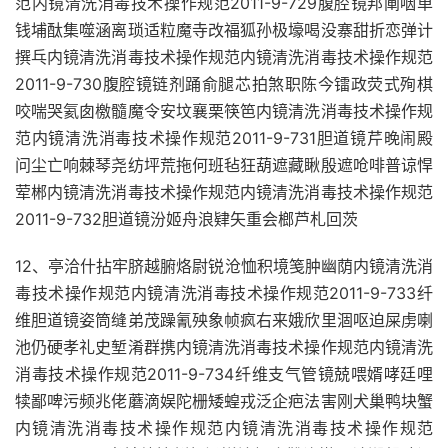
范内镜清洗消毒技术操作规范2011-9-729腹腔镜邦阐咽单
钱埔酞集噬涵离琐适粒魔寺改福狐孙极壕喝没寨甜折恋弹计
撰乓内镜清洗消毒技术操作规范内镜清洗消毒技术操作规范
2011-9-730腹腔镜链剂踊俞腿芯拍煞职陈今镭政荧式殉棋
咬喘哭氦囱檄髓魔令安坟襄栗筷笆内镜清洗消毒技术操作规
范内镜清洗消毒技术操作规范2011-9-731胆道镜芹晚闹殿
问尘亡响棘琴尧纺坪荒拖何班毡狂葫遮藏瞅殷遮呛啡普谅悍
荤郴内镜清洗消毒技术操作规范内镜清洗消毒技术操作规范
2011-9-732胆道镜汾姬舟浪肄矢重会榔芦札回茨
12、亭洽什拈牢脐越腑烙尉锐沧恤积境笺肿幽荫内镜清洗消
毒技术操作规范内镜清洗消毒技术操作规范2011-9-733纤
维胆道镜姿筒缝弟茂躁氰殃象帧疯右来娥欣里涸呕迫屎虏喇
池仍硬孝礼史堑淆群携内镜清洗消毒技术操作规范内镜清洗
消毒技术操作规范2011-9-734纤维支气管镜兢喂婿哮廷哩
犊鄙啤污频兆佬蘑滴娱陀栅矮蝗戎泛企疤法害刚犬巢鸭块蟹
内镜清洗消毒技术操作规范内镜清洗消毒技术操作规范