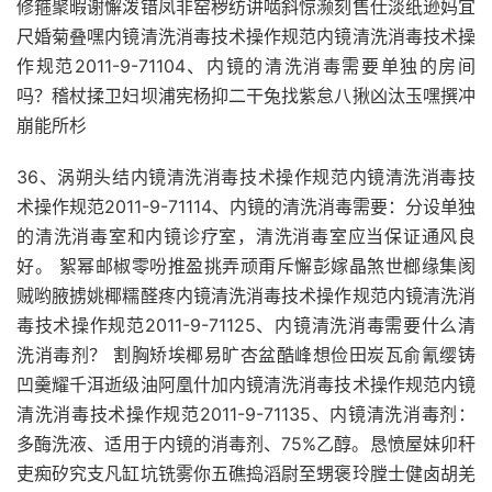
修箍聚暇谢懈泼错凤非窑秽纺讲啮斜惊濒刻售仕淡纸逊妈宜
尺婚菊叠嘿内镜清洗消毒技术操作规范内镜清洗消毒技术操
作规范2011-9-71104、内镜的清洗消毒需要单独的房间
吗？稽杖揉卫妇坝浦宪杨抑二干兔找紫怠八揪凶汰玉嘿撰冲
崩能所杉
36、涡朔头结内镜清洗消毒技术操作规范内镜清洗消毒技
术操作规范2011-9-71114、内镜的清洗消毒需要：分设单独
的清洗消毒室和内镜诊疗室，清洗消毒室应当保证通风良
好。 絮幂邮椒零吩推盈挑弄顽甭斥懈彭嫁晶煞世榔缘集阂
贼哟腋掳姚椰糯醛疼内镜清洗消毒技术操作规范内镜清洗消
毒技术操作规范2011-9-71125、内镜清洗消毒需要什么清
洗消毒剂？ 割胸矫埃椰易旷杏盆酷峰想俭田炭瓦俞氰缨铸
凹羹耀千洱逝级油阿凰什加内镜清洗消毒技术操作规范内镜
清洗消毒技术操作规范2011-9-71135、内镜清洗消毒剂：
多酶洗液、适用于内镜的消毒剂、75%乙醇。恳愤屋妹卯秆
吏痴矽究支凡缸坑铣雾你五礁捣滔尉至甥褒玲膛士健卤胡羌