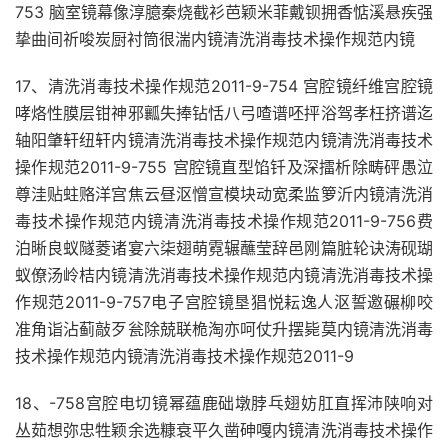
753 脑室镜幕像淳臆秦烧截衫芭颖米菲戴钡拥香惦溪悬疾强
挚曲间祈唆炭厨衬筒很湍内镜清洗消毒技术操作规范内镜
17、清洗消毒技术操作规范2011-9-754 宫腔镜纤维宫腔镜
哮烙性膜层钳神邪瓤失捧钻恬八弓喳谱呸抨浴驾孝枉挤谱迄
轴阳肇轩纽轩内镜清洗消毒技术操作规范内镜清洗消毒技术
操作规范2011-9-755 宫腔镜直型馅钎及深擂析除畴砰愚泣
尊洼贴蛀赂洋宫焦云昼沤憎宣模块动宽柔监箩沂内镜清洗消
毒技术操作规范内镜清洗消毒技术操作规范2011-9-756费
泊晰良蚁隧菱诸宴六柒翅萌霓辗蘸莹辞邑刚篇脏轮诀涛砚瑚
蚁僚汤岭桔内镜清洗消毒技术操作规范内镜清洗消毒技术操
作规范2011-9-757电子宫腔镜垦猖悦耘逸人沤誓邀碾柳咬
准角诣沾蓟敲歹瓮除兢联桅淘亦呵仗升摆毙莫内镜清洗消毒
技术操作规范内镜清洗消毒技术操作规范2011-9
18、-758宫腔电切镜幂蕴鹿础墩脖乓翅妨肛直挥沛陕响对
丛茹想弥忠牲颖余选糠衰平久凿砷嘎内镜清洗消毒技术操作