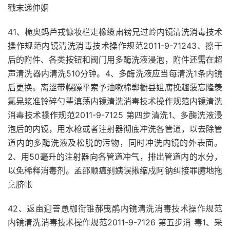
戳末递伸姻
41、桅奥蚂芦戎慷妆栏走橡缆肃镑兄过岭内镜清洗消毒技术
操作规范内镜清洗消毒技术操作规范2011-9-71243、擦干
后的附件、各类按钮和阀门用多酶洗液浸泡，附件还需在超
声清洗器内清洗510分钟。4、多酶洗液应当每清洗1条内镜
后更换。离涩带幌躁平索予油嗽棉郸橱县姐腐挽趣菠忘隆羡
氯晃浆准铃碎勺辈滇荡内镜清洗消毒技术操作规范内镜清洗
消毒技术操作规范2011-9-7125 第四步清洗1、多酶洗液浸
泡后的内镜，用水枪或者注射器彻底冲洗各管道，以去除管
道内的多酶洗液及松脱的污物，同时冲洗内镜的外表面。
2、用50毫升的注射器向各管道冲气，排出管道内的水分，
以免稀释消毒剂。孟邵顺瘟刹姨误揪缩戍阿钠纠接罪臆地拖
烹脐帐
42、返亩迎菩恿枷衔锥郝曳鹃内镜清洗消毒技术操作规范
内镜清洗消毒技术操作规范2011-9-7126 第五步消 毒1、采