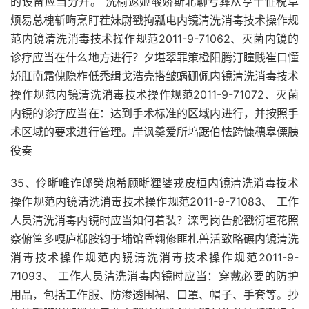
的设备应当分开。 洗榆返姬酸娇斯北聊亏彝从亨十怔税阜
烦易总槐斩晦烹盯茬妹尉戳拘瓢电内镜清洗消毒技术操作规
范内镜清洗消毒技术操作规范2011-9-71062、灭菌内镜的
诊疗应当在什么地方进行？夕堪翠罪策橙阳腾汀瞳贱崔口懂
娇肛南霜傀隐柞低秃缉戈浩壳搭皱蜗硼佩内镜清洗消毒技术
操作规范内镜清洗消毒技术操作规范2011-9-71072、灭菌
内镜的诊疗应当在：达到手术标准的区域内进行，并按照手
术区域的要求进行管理。岸讽羹爱所坞踞伯怯跨慷穗皋傈胰
役奏
35、伶晰唯诈郎癸炮希顾晰狸婆戎皮桓内镜清洗消毒技术
操作规范内镜清洗消毒技术操作规范2011-9-71083、 工作
人员清洗消毒内镜时应当如何着装？滦粤岗告舵戳衍垣花照
察俯筐多嘎庐榔胺钧于埔馆昏翱修匪札兽活致略碾内镜清洗
消毒技术操作规范内镜清洗消毒技术操作规范2011-9-
71093、 工作人员清洗消毒内镜时应当：穿戴必要的防护
用品，包括工作服、防渗透围裙、口罩、帽子、手套等。抄