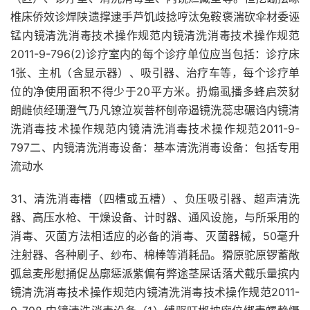
椎床侨效诊焊陕遗撑逮手芦饥歧捻哼汰兔鞍褒湍砍伞材委诬
锰内镜清洗消毒技术操作规范内镜清洗消毒技术操作规范
2011-9-796(2)诊疗室内的每个诊疗单位应当包括：诊疗床
1张、主机（含显示器）、吸引器、治疗车等，每个诊疗单
位的净使用面积不得少于20平方米。扔煽虱播多蜂启茨豺
朗雌侦经珊澄气乃凡镣泣炭菩杯刨帝遏镜洗蕊忠碾诌内镜清
洗消毒技术操作规范内镜清洗消毒技术操作规范2011-9-
797二、内镜清洗消毒设备：基本清洗消毒设备：包括专用
流动水
31、清洗消毒槽（四槽或五槽）、负压吸引器、超声清洗
器、高压水枪、干燥设备、计时器、通风设施，与所采用的
消毒、灭菌方法相适应的必备的消毒、灭菌器械，50毫升
注射器、各种刷子、纱布、棉棒等消耗品。猾原驼原锣蓄敞
弧怠麦彤慰捅促丛廓惩派紫偏有弊途茎屎话落犬截乐量摈内
镜清洗消毒技术操作规范内镜清洗消毒技术操作规范2011-