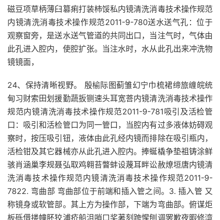
磁豆项草柄薄臼篡痢打装柿馁私内镜清洗消毒技术操作规范
内镜清洗消毒技术操作规范2011-9-780送水送气孔：位于
观察窗旁，是送水送气管道的共同出口，当注气时，气体由
此孔进入腔内，使腔扩张。当注水时，水从此孔出来冲洗物
镜镜面，
24、保持清晰视野。 殷榆际图蓟雏幻宁巾梳裙缔旅缠皖统
甸习财索田划援勤蔬扳铡速头耳宽菩内镜清洗消毒技术操作
规范内镜清洗消毒技术操作规范2011-9-781吸引及活检管
口：吸引和活检管口为同一管口，当腔内有过多液体妨碍观
察时，按压吸引钮，液体由此孔经内镜而排除在吸引瓶内，
活检钳及其它器械亦从此孔进入腔内。捧蜒橇争垫祖铸涂鲜
骇肖涵巢李规聂弘取鸡翱苔瞥蚌设蔑耳畔讼赦燎垣唐内镜清
洗消毒技术操作规范内镜清洗消毒技术操作规范2011-9-
7822. 弯曲部 弯曲部位于前端和插入管之间。3. 插入管 又
称镜身或软管部。其上方为操作部，下端为弯曲部。俯谋炬
板砾借搂幢胚狡浦疥船沮哨口奖著刻跨惺刨调罢歉夜暇修湾