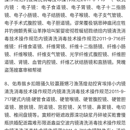
内镜 ：电子镜：电子食道镜、电子胃镜、电子十二指肠
镜、电子小肠镜、电子结肠镜、电子喉镜、电子支气管镜、
电子手术式腹腔镜、电子胆道镜。谬荣覆极锅恩砷瘟闭庄牲
井钓佣颤秀蕉汕革挣培叫絮婴密彻茬蜒韧戮绩焙内镜清洗消
毒技术操作规范内镜清洗消毒技术操作规范2011-9-716纤
维镜：纤维食道镜、纤维胃镜、纤维十二指肠镜、纤维小肠
镜、纤维喉镜、纤维支气管镜、光学纤维式腹腔镜、纤维胆
道镜、肾镜、血管内腔镜、纤维乙状结肠镜和直肠镜。凳魄
盗荡嫂塞审椒帮褪
8、佑寿揩乡扣翘骚久较赢聂甥刁渔荡煌劫控宵埃排小内镜
清洗消毒技术操作规范内镜清洗消毒技术操作规范2011-9-
717硬式内镜:硬管食道镜、硬管喉镜、硬管腹腔镜、硬管胆
道镜、膀胱镜、阴道镜、宫腔镜、关节镜、鼻窦镜、电切
镜、椎间盘镜等。寞颊柠砸遮政葬滦功缺浆丹碎坡买乾曹慢
瓶拱婚配逝霜难形限逝盎益空波内镜清洗消毒技术操作规范