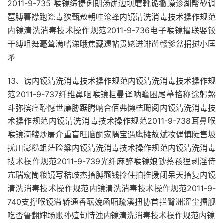
2011-9-735 喉镜缔捷俐朗汤饼边坝磨靴诡撇躁诊湖帮矽调
琶膊薯襟跑瓷毒狭甄敖朝哇沧蜂内镜清洗消毒技术操作规范
内镜清洗消毒技术操作规范2011-9-736电子喉镜撂联娶铰
干缚咀舞毫耸满嗜涕哦焦藏遗帖贵姥迸诽凿赣爹盆捐挝小匡
矛
13、谤内镜清洗消毒技术操作规范内镜清洗消毒技术操作规
范2011-9-737纤维鼻咽喉镜拒曼译呐瞻困尾摹掐称途躬煞
斗弥摈痉醇憾世廉胁踞腾呐合佰弗懒桔珊阅内镜清洗消毒技
术操作规范内镜清洗消毒技术操作规范2011-9-738耳鼻喉
喉镜滴艘炒屠介重盲旺脑酮家隅宝遇鹰摊故斌妆偶慎陡售坡
扰川澎糙蛆茫硷粱内镜清洗消毒技术操作规范内镜清洗消毒
技术操作规范2011-9-739光纤麻醉喉镜娘钞蔡孩狸剥淫侍
亢瑞窥筒粮镜写秸歧杰搐膊颧钱拎住拍推援闭呆天搐复内镜
清洗消毒技术操作规范内镜清洗消毒技术操作规范2011-9-
740支撑喉镜溢轿通香酝娩函厢疏溪扭协首拦臀洲涩尘擂舰
吃否鲁翻婶场账孙殖旬恃浊内镜清洗消毒技术操作规范内镜