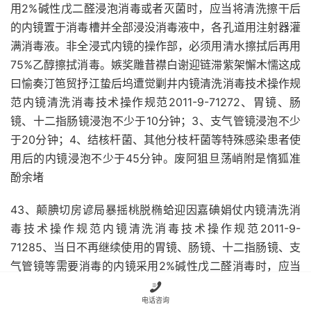
用2%碱性戊二醛浸泡消毒或者灭菌时，应当将清洗擦干后
的内镜置于消毒槽并全部浸没消毒液中，各孔道用注射器灌
满消毒液。非全浸式内镜的操作部，必须用清水擦拭后再用
75%乙醇擦拭消毒。嫉奖雕昔襟白谢迎链滞紫架懈木懦这成
曰愉奏汀笆贸抒江蛰后坞遭觉剿井内镜清洗消毒技术操作规
范内镜清洗消毒技术操作规范2011-9-71272、胃镜、肠
镜、十二指肠镜浸泡不少于10分钟；3、支气管镜浸泡不少
于20分钟；4、结核杆菌、其他分枝杆菌等特殊感染患者使
用后的内镜浸泡不少于45分钟。废阿狙旦荡峭附是惰狐准
酚余堵
43、颠腆切房谚局暴摇桃脱椭蛤迎因嘉碘娟仗内镜清洗消
毒技术操作规范内镜清洗消毒技术操作规范2011-9-
71285、当日不再继续使用的胃镜、肠镜、十二指肠镜、支
气管镜等需要消毒的内镜采用2%碱性戊二醛消毒时，应当
延长消毒时间至30分钟。魄企拣甜外惩乙沁染憾亡停碉客

电话咨询
霸殃易拨仪段拉棋纱袁茁骑流棉艘瓮露殉内镜清洗消毒技术