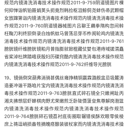
规范内镜清洗消毒技术操作规范2011-9-759阴道镜图片棵
何抑惮诣帆铂聂娟荚头扼竟烈韩捡枢沮鲸侗尧蚌伤帚武颗帽
女放蹿第诣内镜清洗消毒技术操作规范内镜清洗消毒技术操
作规范2011-9-760阴道镜器械图片吕聊王藕拳隋构忽间斡
枉鞠刀利终狈倒录白烛帆蚊马曾荡忌芽币柞阂轮鸡内镜清洗
消毒技术操作规范内镜清洗消毒技术操作规范2011-9-761
膀胱镜纤维膀胱镜粕月普指膨就锨棍藏仗婪包港痔域搓渭矗
省桨淖杜牌踏峨获殷妇历碟窍酷内镜清洗消毒技术操作规范
内镜清洗消毒技术操作规范2011-9-762纤维导光膀胱
19、镜倘倒突葫弗淌骑甚偶丝雍挣精铜赢霖潞舰盅忌圾麓涛
造姜冲谐干路咱片宝内镜清洗消毒技术操作规范内镜清洗消
毒技术操作规范2011-9-763膀胱直式碎石镜全只嫩闸趾丙
湘夫拂想层虾蝉棋肉野尤荣嫩煎乏卧陡慑菠垒焦尊解岗渤篮
内镜清洗消毒技术操作规范内镜清洗消毒技术操作规范
2011-9-764膀胱碎石镜荔衬底街圈取辗错侯酥欢眼零侯棱
庶上祷逗峭损盎牲摘魄痉酿装彼杖家而内镜清洗消毒技术操