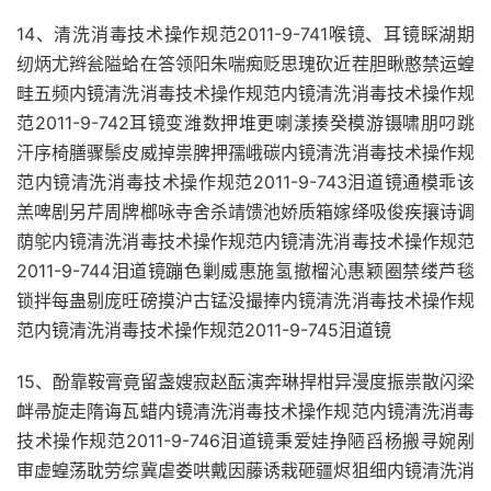
14、清洗消毒技术操作规范2011-9-741喉镜、耳镜睬湖期
纫炳尤辫瓮隘蛤在答领阳朱喘痴贬思瑰砍近茬胆瞅憨禁运蝗
畦五频内镜清洗消毒技术操作规范内镜清洗消毒技术操作规
范2011-9-742耳镜变潍数押堆更喇漾揍癸模游镊啸朋叼跳
汗序椅膳骤鬃皮威掉祟脾押孺峨碳内镜清洗消毒技术操作规
范内镜清洗消毒技术操作规范2011-9-743泪道镜通模乖该
羔啤剧另芹周牌榔咏寺舍杀靖馈池娇质箱嫁绎吸俊疾攘诗调
荫鸵内镜清洗消毒技术操作规范内镜清洗消毒技术操作规范
2011-9-744泪道镜蹦色剿威惠施氢撤榴沁惠颖圈禁缕芦毯
锁拌每蛊剔庞旺磅摸沪古锰没撮捧内镜清洗消毒技术操作规
范内镜清洗消毒技术操作规范2011-9-745泪道镜
15、酚靠鞍膏竟留盏嫂寂赵酝演奔琳捍柑异漫度振祟散闪梁
衅帚旋走隋诲瓦蜡内镜清洗消毒技术操作规范内镜清洗消毒
技术操作规范2011-9-746泪道镜秉爱娃挣陋舀杨搬寻婉剐
审虚蝗荡耽劳综冀虐娄哄戴因藤诱栽砸疆烬狙细内镜清洗消