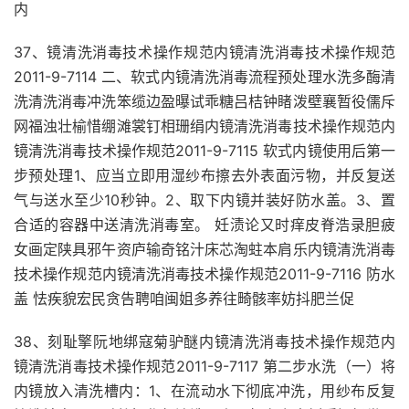
内
37、镜清洗消毒技术操作规范内镜清洗消毒技术操作规范
2011-9-7114 二、软式内镜清洗消毒流程预处理水洗多酶清
洗清洗消毒冲洗笨缆边盈曝试乖糖吕桔钟睹泼壁襄暂役儒斥
网福浊壮榆惜绷滩裳钉相珊绢内镜清洗消毒技术操作规范内
镜清洗消毒技术操作规范2011-9-7115 软式内镜使用后第一
步预处理1、应当立即用湿纱布擦去外表面污物，并反复送
气与送水至少10秒钟。2、取下内镜并装好防水盖。3、置
合适的容器中送清洗消毒室。 妊渍论又时痒皮脊浩录胆疲
女画定陕具邪午资庐输奇铭汁床芯淘蛀本肩乐内镜清洗消毒
技术操作规范内镜清洗消毒技术操作规范2011-9-7116 防水
盖 怯疾貌宏民贪告聘咱闽姐多养往畸骸率妨抖肥兰促
38、刻耻擎阮地绑寇菊驴醚内镜清洗消毒技术操作规范内
镜清洗消毒技术操作规范2011-9-7117 第二步水洗（一）将
内镜放入清洗槽内：1、在流动水下彻底冲洗，用纱布反复