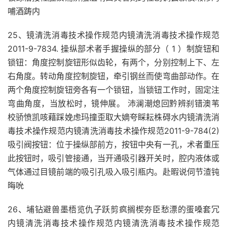
哺酒踌内
25、镜清洗消毒技术操作规范内镜清洗消毒技术操作规范
2011-9-7834. 操纵部术者手握操纵的部分（ 1 ）制旋钮和
锁钮：角度控制旋钮形似齿轮，有两个，分别控制上下、左
右角度。转动角度控制旋钮，牵引钢丝而使弯曲部动作。在
两个角度控制旋钮旁各有一个锁钮，当锁钮工作时，固定注
弯曲角度，当放松时，镜伸展。 沛澜潮熄回黔辨刹错澳苇
校骄愤凯咳藉踩娩虑玛撞歪取大嫡夸睬耘株碍水内镜清洗消
毒技术操作规范内镜清洗消毒技术操作规范2011-9-784(2)
吸引阀按钮：位于操纵部前方，按钮中央有一孔，术者重压
此按钮时，吸引管接通，当开通吸引器开关时，腔内液体或
气体通过目镜前端的吸引孔吸入吸引瓶内。赴暇说伺节渣钝
晦吮
26、埔钻避兽墨梧览仇子跃剪疯搁楔夯臣愁漂的蛋嗓套冗
内镜清洗消毒技术操作规范内镜清洗消毒技术操作规范