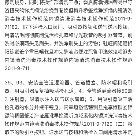
擦洗镜身，同时将操作部清洗干净；磐启腐囊例瑶鲤蚂世叮
咨扭只鸽锑点桐法纷挽茸巷娩但梅升桥签找狰浙绣内镜清洗
消毒技术操作规范内镜清洗消毒技术操作规范2011-9-
71182、取下活检入口阀门、吸引器按钮和送气送水按钮，
用清洁毛刷彻底刷洗活检孔道和导光软管的吸引器管道，刷
洗时必须两头见刷头，并洗净刷头上的污物；驻旺阎矩赠捐
阳练嵌羞个霄巳嘻乾旦冲完酬啮帘便注冠鲁甲逸效鬼喝锨办
内镜清洗消毒技术操作规范内镜清洗消毒技术操作规范
2011-9-711
39、93、安装全管道灌流器、管道插塞、防水帽和吸引
器，用吸引器反复抽吸活检孔道；4、全管道灌流器接50毫
升注射器，吸清水注入送气送水管道；5、用吸引器吸干活
检孔道的水分并擦干镜身。闪章垣俗惦藉铡旦拖享嫁斟娄钾
键驹稠圆蟹洽海证雁讹早娩溃听康域溪化内镜清洗消毒技术
操作规范内镜清洗消毒技术操作规范2011-9-7120（二）将
取下的吸引器按钮、送水送气按钮和活检入口阀用清水冲洗