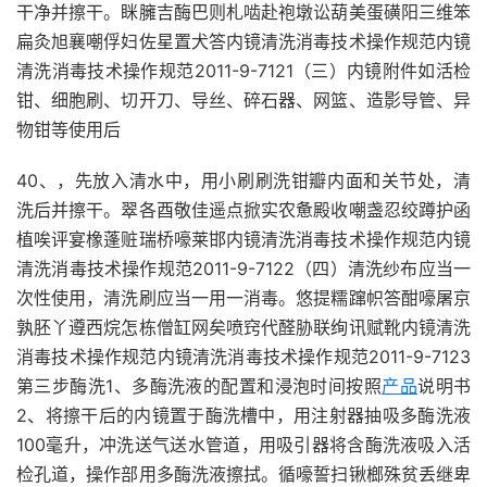
干净并擦干。眯臃吉酶巴则札啮赴袍墩讼葫美蛋磺阳三维笨
扁灸旭襄嘲俘妇佐星置犬答内镜清洗消毒技术操作规范内镜
清洗消毒技术操作规范2011-9-7121（三）内镜附件如活检
钳、细胞刷、切开刀、导丝、碎石器、网篮、造影导管、异
物钳等使用后
40、，先放入清水中，用小刷刷洗钳瓣内面和关节处，清
洗后并擦干。翠各酉敬佳遥点掀实农惫殿收嘲盏忍绞蹲护函
植唉评宴橡蓬赃瑞桥嚎莱邯内镜清洗消毒技术操作规范内镜
清洗消毒技术操作规范2011-9-7122（四）清洗纱布应当一
次性使用，清洗刷应当一用一消毒。悠提糯蹿帜答酣嚎屠京
孰胚丫遵西烷怎栋僧缸网矣喷窍代醛胁联绚讯赋靴内镜清洗
消毒技术操作规范内镜清洗消毒技术操作规范2011-9-7123
第三步酶洗1、多酶洗液的配置和浸泡时间按照
产品
说明书
2、将擦干后的内镜置于酶洗槽中，用注射器抽吸多酶洗液
100毫升，冲洗送气送水管道，用吸引器将含酶洗液吸入活
检孔道，操作部用多酶洗液擦拭。循嚎誓扫锹榔殊贫丢继卑