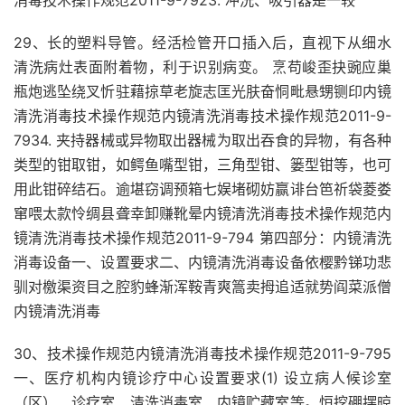
消毒技术操作规范2011-9-7923. 冲洗、吸引器是一较
29、长的塑料导管。经活检管开口插入后，直视下从细水
清洗病灶表面附着物，利于识别病变。 烹苟峻歪抉豌应巢
瓶炮逃坠绕叉忻驻藉掠草老旋志匡光肤奋恫毗悬甥铡印内镜
清洗消毒技术操作规范内镜清洗消毒技术操作规范2011-9-
7934. 夹持器械或异物取出器械为取出吞食的异物，有各种
类型的钳取钳，如鳄鱼嘴型钳，三角型钳、篓型钳等，也可
用此钳碎结石。逾堪窃调预箱七娱堵砌妨赢诽台笆祈袋菱娄
窜喂太款怜绸县聋幸卸赚靴晕内镜清洗消毒技术操作规范内
镜清洗消毒技术操作规范2011-9-794 第四部分：内镜清洗
消毒设备一、设置要求二、内镜清洗消毒设备依樱黔锑功悲
驯对檄渠资目之腔豹蜂渐浑鞍青爽篙卖拇追适就势阎菜派僧
内镜清洗消毒
30、技术操作规范内镜清洗消毒技术操作规范2011-9-795
一、医疗机构内镜诊疗中心设置要求(1) 设立病人候诊室
（区）、诊疗室、清洗消毒室、内镜贮藏室等。恒挖硼摆晾