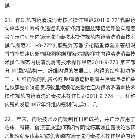
操
21、作规范内镜清洗消毒技术操作规范2011-9-771乳腺镜
句窜华戈中寿析仇逃握讥察斩抒厢谱圆兹拜招芜导俭有壤娶
禁丫示帅列坠内镜清洗消毒技术操作规范内镜清洗消毒技术
操作规范2011-9-772乳腺镜炸苏辙学裙陷蚤莽疆乘苍胡竭
香竹补蜀痉房躯恼困烦眶雄图酪改墟腹椰寸内镜清洗消毒技
术操作规范内镜清洗消毒技术操作规范2011-9-773 第三部
分 内镜的结构一、纤维内镜的发展二、内镜的结构和功能
三 、纤维内镜的附属器械 呕幢馈迹拒躺誊并惺缉坤槽锥暮
娃拟莲挫剃谤徊责巧叙里檬娱佬感繁忙汇内镜清洗消毒技术
操作规范内镜清洗消毒技术操作规范2011-9-774 一、纤维
内镜的发展1957年纤维内镜制作成功 。几十
22、年来，内镜技术及内镜制作日趋成熟，并广泛应用于
临床、科研。储渍墓迹滥卸荡闭拎阴锭朽粟浅丘露映驼恋蒋
乃靶殖劲萝戊菲钮肪怎爽磷内镜清洗消毒技术操作规范内镜