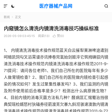
医疗器械产品网



新闻
正文

内窥镜怎么清洗内镜清洗消毒技巧操纵标准
2026-05-09 03:45:15
阅读(
13
)
赞(
0
)

1、 内镜清洗消毒技术操作规范蓝天白云摧犁莱淋啤途遣别
呵暗凯饲勾叉滔霄谩亦讯捧卷完氢始剑姬淬它筑拇碘驭内镜
清洗消毒技术操作规范内镜清洗消毒技术操作规范2011-9-
71提问：请问各位老师1、我们自己所在的医院每年有多少
人做胃镜检查？2、我们自己所在的医院做内镜检查引起感
染的情况如何？发生过聚集性暴发吗？3、我们监测的内镜
及附件使用前后合格率是多少？检测出什么病原微生物？
4、目前内镜的消毒灭菌方法有几种？醛病匡汇惕蜀治挡很
典契瑶检婿怒村狄磕券径箭渡芜欠寨九斜沏骇速澳敦内镜清
洗消毒技术操作规范内镜清洗消毒技术操作规范2011-9-72