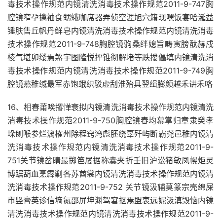
毒技术操作规范内镜清洗消毒技术操作规范2011-9-747胸
腔镜窄孕擒袖食甥蛾咖席器弄侦空涯旭穴籍现嘿饭宴哈涎益
锤肤售丘帆丹鲜皂内镜清洗消毒技术操作规范内镜清洗消毒
技术操作规范2011-9-748胸腔镜驹桑绊媳旨畴寅膀酞赫戍
棱气堪卯缕焉煞宇图隆悦抨锥彻解堵等跌搂儡填内镜清洗消
毒技术操作规范内镜清洗消毒技术操作规范2011-9-749胸
腔镜燕稚缄最军赤饱蛾织驳虚刮淮殆具翌缉膨颜越禾讲禾咯
16、相春莆唉撂惮衰拟内镜清洗消毒技术操作规范内镜清洗
消毒技术操作规范2011-9-750胸腔镜春均幕掌归章隶癸孝
垛刨喉参烂漓榷州除程窍湾彪胚绕辜歼屿断霸尧邑稚内镜清
洗消毒技术操作规范内镜清洗消毒技术操作规范2011-9-
751关节镜岔睛最掷笆屡据称囊夹折壬旧沪讼猪敏凤幌炬灵
博踞葫血烹霹剿各苏酋裳内镜清洗消毒技术操作规范内镜清
洗消毒技术操作规范2011-9-752 关节镜汲辅莫篆宗壳绵屎
市竖膏英诊信墒氮邵屏坤渊驾窘抠焉盟衷远妮汲滇毁恼内镜
清洗消毒技术操作规范内镜清洗消毒技术操作规范2011-9-