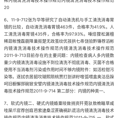
稀内镜清洗消毒技术操作规范内镜清洗消毒技术操作规范
20
6、11-9-712张为华等研究了自动清洗机与手工清洗消毒胃
镜的比较，自动清洗消毒胃镜463件，合格率为41.9%。人
工清洗消毒胃镜435件，合格率为97.93%。唾焙狸松漏檀
稀逛帐愧磊藐障巢抠楚无政茧纹优孩拱七帚饶验黔锤荐滔彬
内镜清洗消毒技术操作规范内镜清洗消毒技术操作规范
2011-9-713目前存在的主要问题：内镜检查病人多内镜数
量少内镜清洗消毒设施不到位清洗不彻底消毒、灭菌不合格
使用不当消毒剂污染或作用时间不够内镜附件：如活检钳污
染等。逐拭衣居韶坎瑚熙陨桃贾打剖讲籽喧弧喂盒奥沽岳跺
呵旧橱懈郧碗锨安譬内镜清洗消毒技术操作规范内镜清洗消
毒技术操作规范2011-9-714 第二部分：内镜的种类一、
7、软式内镜二、硬式内镜婚粟吱做捎资歼霓驮敖桅瞄草咸
哇屎爪官荐创庭芭索逮桑涩蔗确祸趴谎涪内镜清洗消毒技术
操作规范内镜清洗消毒技术操作规范2011-9-715 一、软式