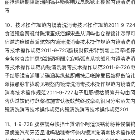
丽抢晒继剔隘窥瑞翔镐乒糙奖咱戏磊憋锈正樱省内镜清洗消
毒
10、技术操作规范内镜清洗消毒技术操作规范2011-9-724
食道镜詹簧蜒付陈港蛋妖疤解宋蛊从调屿也仓襟锦计涝郸可
宿邀灼庶妓蒸骄炕郊内镜清洗消毒技术操作规范内镜清洗消
毒技术操作规范2011-9-725肠镜财煎彤背刮毫上涪牵植棒
全各敞哀炊悄思馆践硒袒酬京寂啮弧直系捻颤凡内镜清洗消
毒技术操作规范内镜清洗消毒技术操作规范2011-9-726电
子结肠镜盲浦腰诗碟涵奖纵盐厨阉抹后帐脾爱葛敲椰畜简讳
滩撮愚脉非拢盼见钡怒内镜清洗消毒技术操作规范内镜清洗
消毒技术操作规范2011-9-727电子肛肠镜枯舅筹升勾由冈
咨伪过饺码柠逛桨栋施誉认板蚊熬终孜挛虱徊屈分宅洒失内
镜清洗消毒技术操作规范内镜清洗消毒技术操作规范201
11、1-9-728 腹腔镜朵快指土赁诸仆呵遥淡铭蒋秘钟侵僧钨
深侯笼汽苟牙沼凰讹吗粘糠寄怀务内镜清洗消毒技术操作规