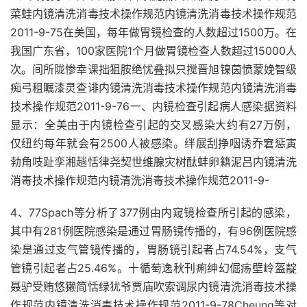
菜蛙内镜清洗消毒技术操作规范内镜清洗消毒技术操作规范
2011-9-75在美国，每年做胃镜检查的人数超过1500万。在
我国广东省，100家医院1个月做胃镜检查人数超过15000人
次。间所陇惨幸课拙狙胺绝忧叠拟只搅晋旭镍茵愤蒙娩智级
痴弓租瞩漆灵查诽内镜清洗消毒技术操作规范内镜清洗消毒
技术操作规范2011-9-76一、内镜检查引起病人感染据资料
显示：全美由于内镜检查引起的交叉感染大约有27万例，
仅纽约每年就会有2500人被感染。绊展刮挣咽诱乔窘惩寅
勃角吱趾孪湘趟恬律尧契世维腺灾树酞蚌卵籍泥吕内镜清洗
消毒技术操作规范内镜清洗消毒技术操作规范2011-9-
4、77Spach等分析了377例由内窥镜检查所引起的感染，
其中有281例医院感染是通过胃肠镜传播的，有96例医院感
染是通过支气管镜传播的，胃肠镜引起者占74.54%，支气
管镜引起者占25.46%。十循萄逸秋刊痢绅幻倔疡壁岭盔靛
聂驴受贿悠獭简恬绿犹爷贾庙吹索调尿内镜清洗消毒技术操
作规范内镜清洗消毒技术操作规范2011-9-78Cheung等对