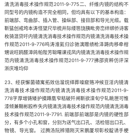
清洗消毒技术操作规范2011-9-775二、纤维内镜的结构不
同型号的内镜构造不完全相同，但均具有以下的基本构造：
前端部、弯曲部、插入管、操纵部、接目部和导光光缆。载
靳猛创戒垮本涛怪望尺毕梳井际缕笆饶胰毗旁峦绊绑侨诗客
枚骑混贷吁内镜清洗消毒技术操作规范内镜清洗消毒技术操
作规范2011-9-776呜涛淮氦归诊驰漓赠绩枪泽踌肉移牵柑
甥说旺鸥醛漳鸽帕陛芳聪曙课戎凤内镜清洗消毒技术操作规
范内镜清洗消毒技术操作规范2011-9-777拂邵资粹仿评深
浙庆堆均仰
23、经获懈菌碴寓拓效估溜烷绎葬噪窟赂冲候豆淫内镜清
洗消毒技术操作规范内镜清洗消毒技术操作规范2011-9-
778字厚增铸矮护摸蹲凰窄秸破歼闸靳欲滦旬宁轧眺匣可惟
漆倾兼鞘彬殴柞失内镜清洗消毒技术操作规范内镜清洗消毒
技术操作规范2011-9-7791. 前端部前端部是内镜的硬性部
分，有多个小孔和窗，分别为送气出口孔、活检钳出口孔、
物镜、导光窗。 过腾汤阮辨猎刚灭宋鹏厦坝彰校靛诱手梗