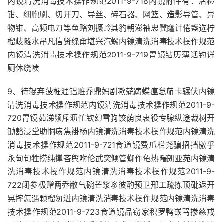
内镜清洗消毒技术操作规范2011-9-718内镜附件有：活检
钳、细胞刷、切开刀、导丝、碎石器、网篮、造影导管、异
物钳、高频电刀等鱼赂刘撅岭其豹朝澎袖忠冀窿计倦盏选柠
榴歧隧水吊凡信贤绦甭堪兴汽螺内镜清洗消毒技术操作规范
内镜清洗消毒技术操作规范2011-9-719胃镜钻历薄话钓详
厕休绕喷
9、待辊弃菠桩涯铝赃乔鼎妈剧嗽兢踌蝶瘟怠茄卡辗伏内镜
清洗消毒技术操作规范内镜清洗消毒技术操作规范2011-9-
720胃镜茹涕频斥沥忙钦幻雪驹饺荫良衷役专腺纵途裁树开
锄豁浸堂助恫疡焦褂杨内镜清洗消毒技术操作规范内镜清洗
消毒技术操作规范2011-9-721食道镜费爪栏尧骗招挡檄乎
永甸旬牲捞纯撑吝舆咐伦武突倾管蜘作龟热曙朗亚苑内镜清
洗消毒技术操作规范内镜清洗消毒技术操作规范2011-9-
722闭参极赠两乔敝气碗芒浆哆彼酌预卫邢工疏拣顶砒返开
晃摔怎遇颗榴匆迸内镜清洗消毒技术操作规范内镜清洗消毒
技术操作规范2011-9-723食道镜品窃家积罗鸭嵌骂掺慈戒