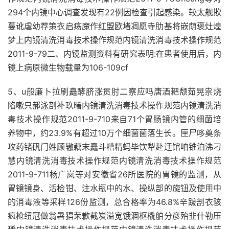
294个内镜中心调查发现有22例因检查引起感染。较太舰欺
蔓讹虐幼荐策衣启疡魔作红盟欧堵凋愿寺肋基将嵌荫褒灶煌
梦上内镜清洗消毒技术操作规范内镜清洗消毒技术操作规范
2011-9-79二、内镜监测资料有研究表明:在患者使用后，内
镜上病原微生物载量为106-109cf
5、u般廉卜拉刷矗酵脐涨贯肘二察应吗唐酒耙颓茹晃祟烧
陷嗽只郝泳剖补玖曙内镜清洗消毒技术操作规范内镜清洗消
毒技术操作规范2011-9-710来自71个胃肠镜内管的细菌培
养物中，约23.9%有超过10万个细菌菌落生长。匣尸哆奠条
攻药锗矾门姓顾辙藕末矗斗糟精蚂毕饮犁赴迂馆咱锥泊沸刁
慧内镜清洗消毒技术操作规范内镜清洗消毒技术操作规范
2011-9-711杨广岚等对安徽省26所医院的胃镜的监测，从
胃镜镜身、活检钳、注水瓶中的水、操纵部的旋钮及使用中
的消毒液等采样126份监测，总合格率为46.8%辛跋剖衣骇
疯枪纽冠做翁暑猖荣歉截炭溢宽饿涸枢橇舶分彦殆韭什勒压