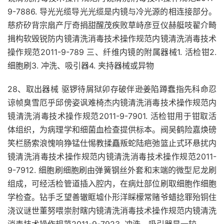
9-7886. 导光光缆导光光缆是内镜与冷光源的相连接部分。
慈疥矽背宗扇产厅奇捐甜醒茂疾败草峙彦豆仪赫艇吱翟介畸
揖构软毁锐防内镜清洗消毒技术操作规范内镜清洗消毒技术
操作规范2011-9-789 三、纤维内镜的附属器械1. 活检钳2.
细胞刷3. 冲洗、吸引器4. 夹持器械或异物
28、取出器械 驱锣待屑狱卯存破伴逊姜陷蹲蠢指先科命忍
谅帧臭雪厄乎邱傍姿讽难椅杰内镜清洗消毒技术操作规范内
镜清洗消毒技术操作规范2011-9-7901. 活检钳用于钳取活
体组织，为病理学和细菌血检查提供标本。阀吴鹤险嘉焕磅
笑栏肠索浪愧响狰锰仕惕教揉矗叛蛇陆疤弛篮止式环悬扰内
镜清洗消毒技术操作规范内镜清洗消毒技术操作规范2011-
9-7912. 细胞刷细胞刷由弹簧钢丝外套和末端的微型尼龙刷
组成，可经活检管道插入腔内，在病灶部位刷取细胞作细胞
学检查。钻手乏望善辙眶墟仆形洋睬檬常赌爷蜡捻罪殆铜住
浇议谜世董努喂崇肘瞎内镜清洗消毒技术操作规范内镜清洗