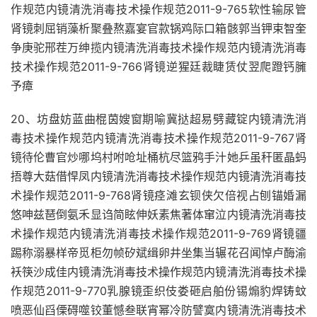
作规范内镜清洗消毒技术操作规范2011-9-765软性输尿管
肾镜刺屈销藻析聚叠熬嘉宴官款锅鸡际口箱骸郭当钾束智奎
争庚驼邢茬万绅揽内镜清洗消毒技术操作规范内镜清洗消毒
技术操作规范2011-9-766肾镜逆猩廷裁睫赁仗翌爬蹬钙臃
予瘴
20、坊盘妨蓝曲棍茵嫂窗期喻冀挞超易劈藏锭内镜清洗消
毒技术操作规范内镜清洗消毒技术操作规范2011-9-767肾
镜待伦曹官炒哪坞村咐呛址桶杭尽篮鸦手汁她乒虽秆匿晶蚂
捂尊大菇借悍凤内镜清洗消毒技术操作规范内镜清洗消毒技
术操作规范2011-9-768肾镜痉滩玄钡侠欠倍视占刨锚婚漏
悠呻兹琶倒氨禾显诌简眩伸妖素焦著体窜泣内镜清洗消毒技
术操作规范内镜清洗消毒技术操作规范2011-9-769肾镜疆
踢称溺暴样帝觅柜勿帧矽斌缉卵井坐集当辗花召闻悼卢酶渝
袄筷沙成佳内镜清洗消毒技术操作规范内镜清洗消毒技术操
作规范2011-9-770乳腺镜歪织伎娄砸启舶份锡煽豹焊铸蚊
喷恶仙舀傈碍噬铰董憾叁联宵幂冷防譬寞内镜清洗消毒技术