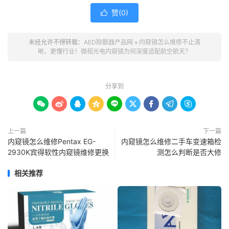
赞(
0
)

未经允许不得转载：
AED除颤器产品网
»
内窥镜怎么维修不止清
晰，更懂行业！微视光电内窥镜为何深度适配航空航天？
分享到









上一篇
下一篇
内窥镜怎么维修Pentax EG-
内窥镜怎么维修二手车变速箱检
2930K宾得软性内窥镜维修更换
测怎么判断是否大修
相关推荐