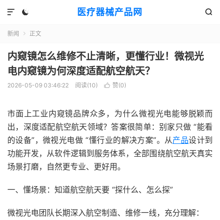
医疗器械产品网



新闻
正文

内窥镜怎么维修不止清晰，更懂行业！微视光
电内窥镜为何深度适配航空航天？
2026-05-09 03:46:22
阅读(
10
)
赞(
0
)

市面上工业内窥镜品牌众多，为什么微视光电能够脱颖而
出，深度适配航空航天领域？答案很简单：别家只做 “能看
的设备”，微视光电做 “懂行业的解决方案”。从
产品
设计到
功能开发，从软件逻辑到服务体系，全部围绕航空航天真实
场景打磨，自然更专业、更好用。
一、懂场景：知道航空航天要 “探什么、怎么探”
微视光电团队长期深入航空制造、维修一线，充分理解：