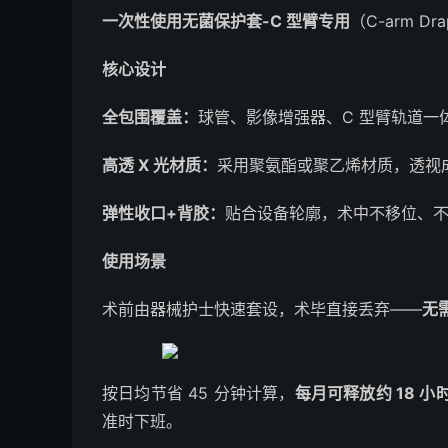
一次性使用无菌保护套-C 型臂专用
（C-arm 
核心设计
全包围覆盖：
球管、影像增强器、C 型臂轨道一
高透 X 光材质：
采用聚氨酯或聚乙烯材质，透视
弹性收口+背胶：
贴合设备轮廓，术中不移位、
使用场景
术前由器械护士快速套设，术毕直接丢弃——
无
按日均节省 45 分钟计算，
每月可释放约 18 
准时下班。