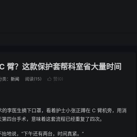
C 臂？这款保护套帮科室省大量时间
分类：
新闻
阅读(
15
)
赞(
0
)

的李医生摘下口罩，看着护士小张正蹲在 C 臂机旁，用消
天第四台手术，意味着这套流程已经重复了四次。
也不抬地说，”下午还有两台，时间真紧。”