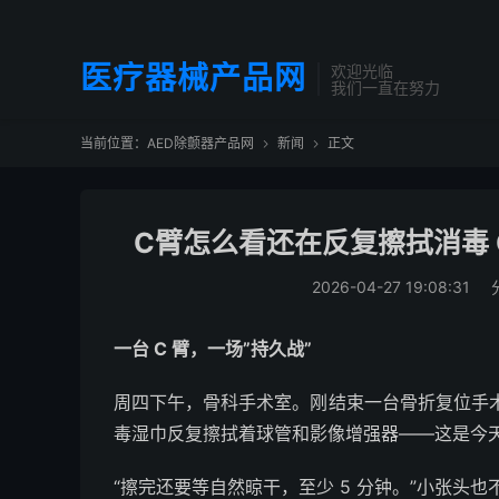
医疗器械产品网
欢迎光临
我们一直在努力
当前位置：
AED除颤器产品网
新闻
正文


C臂怎么看还在反复擦拭消毒 
2026-04-27 19:08:31
一台 C 臂，一场”持久战”
周四下午，骨科手术室。刚结束一台骨折复位手术
毒湿巾反复擦拭着球管和影像增强器——这是今
“擦完还要等自然晾干，至少 5 分钟。”小张头