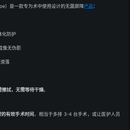
Drape）是一款专为术中使用设计的无菌屏障
产品
：
体化防护
成像无伪影
不滑落
需擦拭，无需等待干燥
。
小时的有效手术时间
，相当于多排 3-4 台手术，或让医护人员