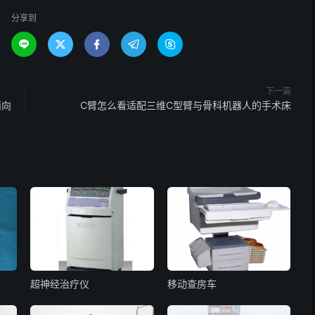
分享到





下一篇
面向
C臂怎么看适配三维C型臂与骨科机器人的手术床
超神经治疗仪
移动查房车