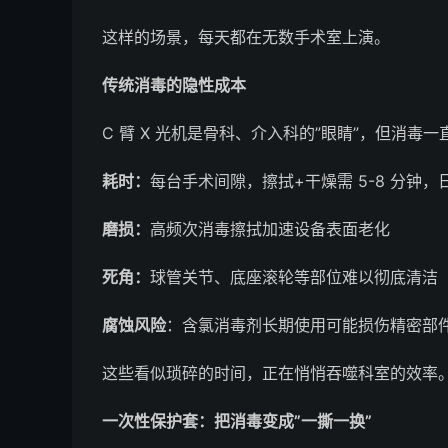
这样的场景，每天都在无数手术室上演。
传统消毒的隐性成本
C 臂 X 光机是骨科、介入科的”眼睛”，但消毒
耗时：
每台手术间隙，擦拭+干燥需 5-8 分钟，日
磨损：
高频次消毒擦拭加速设备表面老化
死角：
球管关节、底座滚轮等部位难以彻底清洁
腐蚀风险
：含氯消毒剂长期使用可能损伤精密部
这些看似琐碎的时间，正在悄悄吞噬科室的效率
一次性保护套：把消毒变成”一撕一换”