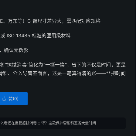
E、万东等）C 臂尺寸差异大，需匹配对应规格
或 ISO 13485 标准的医用级材料
试，确认无伪影
将”擦拭消毒”简化为”一撕一换”，省下的不仅是时间，更是
骨科、介入导管室而言，这是一笔算得清的账——**把时间
赞(
0
)

怎么看还在反复擦拭消毒 C 臂？这款保护套帮科室省大量时间