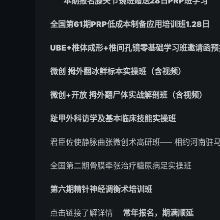
本期报名膝关节镜班赠送28日PRP班学习
全国第61期PRP低成本制备应用培训班1.28日
UBE+椎体成形+椎间孔镜零基础学习班邀请函预
微创 拇外翻冰鲜标本实操班（含视频）
微创+开放 拇外翻尸体实战解剖班（含视频）
趾甲外科访学及基本临床技能实操班
君臣佐使静脉曲张微创术高研班—– 相约河南驻
全国第二期骨膜牵张治疗糖尿病足实操班
第六期精针神经调衡术培训班
点击链接了解详情
常年报名，期满顺延