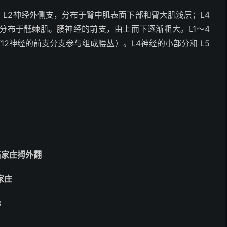
L
2
神经外侧支，分布于臀中肌表面下部和臀大肌浅层；L
4
分布于骶棘肌。腰神经的前支，由上而下逐渐粗大。L
1～4
T
12
神经的前支分支参与组成腰丛
）。L
4
神经的小部分和 L
5
石家庄拇外翻
家庄
8