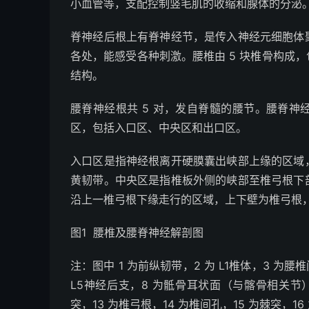
小血管等，支配控制竖毛肌的收缩和腺体的分泌
脊神经后根上有脊神经节，是传入神经元细胞体
各处，能感受各种刺激。腰椎由 5 块椎骨构成
结构。
腰脊神经根共 5 对，发自脊髓的腰节。腰脊神
区，包括入口区、中央区和出口区。
入口区是指神经根离开硬膜囊出峡部上缘的区域
黄韧带。中央区是指椎板外侧的峡部至椎弓根下
沿上一椎弓根下缘走行的区域，上下壁为椎弓根，
图1
腰椎及腰脊神经解剖图
注：图中 1 为前纵韧带，2 为 L
1
椎体，3 为腰椎
L
5
神经后支，8 为骶骨耳状面（与髂骨相关节），
突，13 为椎弓根，14 为椎间孔，15 为棘突，1