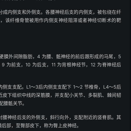
分成内侧支和外侧支。各腰神经后支的内侧支，被包绕在纤
此，该纤维骨管被用作内侧支神经阻滞或者神经切断术的靶
 为硬膜外间隙脂肪，4 为腰、骶神经的前后跟形成的马尾，5
 为前支，10 为后支，11 为背根神经节，12 为脊神经后
内侧支支配。L
1～3
后内侧支支配下 1～2 节椎骨，L
4～5
后
靠近皮下组织中线的深筋膜，并支配小关节、多裂肌、棘间韧
配腰骶关节。
3对腰神经后支的外侧支，斜行向外，支配附近的竖脊肌。其
嵴后部，至臀部皮下，称为臀上皮神经。