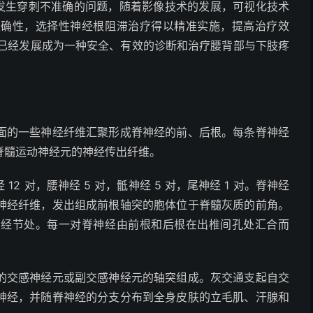
，易发生穿刺不准确的问题，随着影像技术的发展，可视化技术
准确性，选择性神经根阻滞治疗得以精准实施，提高治疗效
法已经发展成为一种安全、有效的诊断和治疗腰背部与下肢疼
面的一些神经纤维汇聚形成脊神经的前、后根。每条脊神经
脊髓运动神经元的神经传出纤维。
 12 对，腰神经 5 对，骶神经 5 对，尾神经 1 对。脊神经
神经纤维，发出组成前根轴突的胞体位于脊髓灰质的前角。
神经节处。每一对脊神经由前根和后根在出椎间孔处汇合而
的交感神经元或副交感神经元的轴突组成。灰交通支起自交
神经，并随脊神经的分支分布到全身皮肤的立毛肌、汗腺和