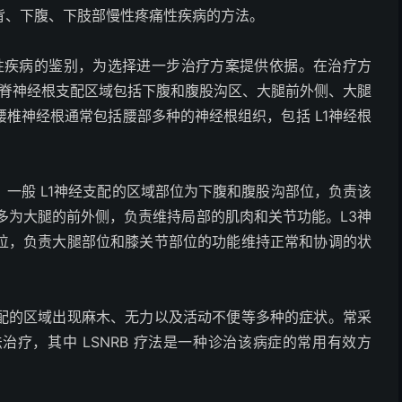
背、下腹、下肢部慢性疼痛性疾病的方法。
痛性疾病的鉴别，为选择进一步治疗方案提供依据。在治疗方
，腰脊神经根支配区域包括下腹和腹股沟区、大腿前外侧、大腿
椎神经根通常包括腰部多种的神经根组织，包括 L
1
神经根
一般 L
1
神经支配的区域部位为下腹和腹股沟部位，负责该
多为大腿的前外侧，负责维持局部的肌肉和关节功能。L
3
神
位，负责大腿部位和膝关节部位的功能维持正常和协调的状
配的区域出现麻木、无力以及活动不便等多种的症状。常采
疗，其中 LSNRB 疗法是一种诊治该病症的常用有效方