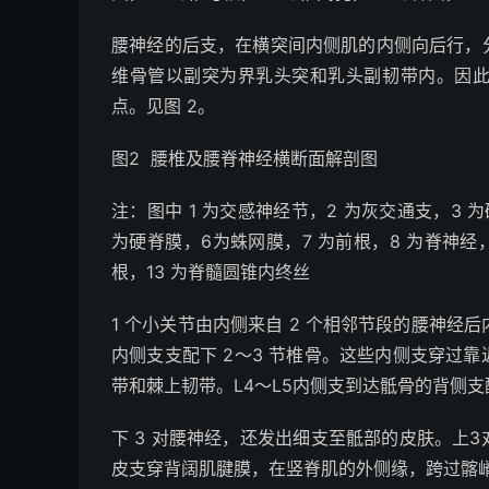
腰神经的后支，在横突间内侧肌的内侧向后行，
维骨管以副突为界乳头突和乳头副韧带内。因
点。见图 2。
图2
腰椎及腰脊神经横断面解剖图
注：图中 1 为交感神经节，2 为灰交通支，3
为硬脊膜，6为蛛网膜，7 为前根，8 为脊神经，9
根，13 为脊髓圆锥内终丝
1 个小关节由内侧来自 2 个相邻节段的腰神经后
内侧支支配下 2～3 节椎骨。这些内侧支穿过
带和棘上韧带。L
4
～L
5
内侧支到达骶骨的背侧支
下 3 对腰神经，还发出细支至骶部的皮肤。上
皮支穿背阔肌腱膜，在竖脊肌的外侧缘，跨过髂