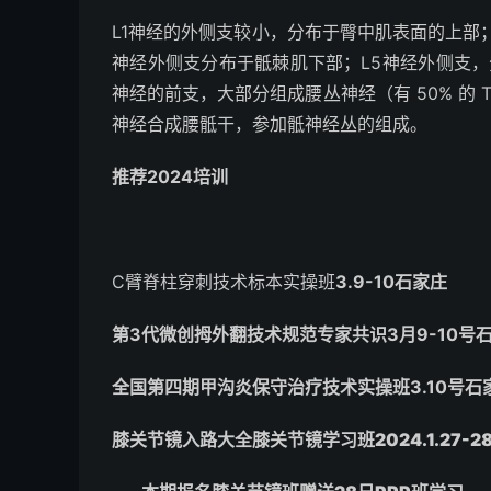
L
1
神经的外侧支较小，分布于臀中肌表面的上部；
神经外侧支分布于骶棘肌下部；L
5
神经外侧支，
神经的前支，大部分组成腰丛神经（
有 50% 的 
神经合成腰骶干，参加骶神经丛的组成。
推荐2024培训
C臂脊柱穿刺技术标本实操班
3.9-10石家庄
第3代微创拇外翻技术规范专家共识3月9-10号
全国第四期甲沟炎保守治疗技术实操班3.10号石
膝关节镜入路大全膝关节镜学习班2024.1.27-2