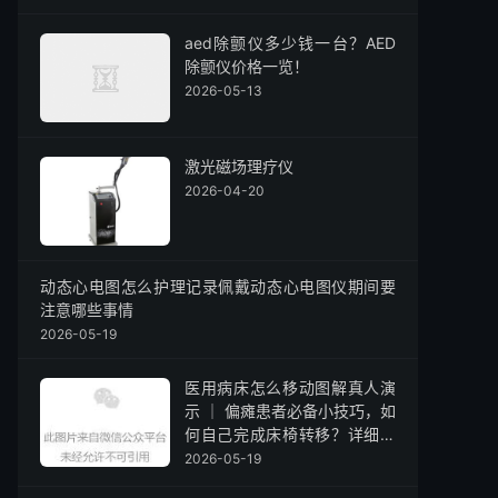
aed除颤仪多少钱一台？AED
除颤仪价格一览！
2026-05-13
激光磁场理疗仪
2026-04-20
动态心电图怎么护理记录佩戴动态心电图仪期间要
注意哪些事情
2026-05-19
医用病床怎么移动图解真人演
示 ｜ 偏瘫患者必备小技巧，如
何自己完成床椅转移？详细动
作演示！
2026-05-19