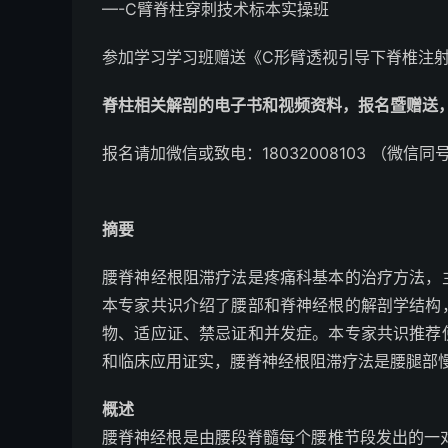
—
-C臂脊柱穿刺技术标本实操班
参加学习学习班赠送《C形臂透视引导下脊椎注
脊柱相关解剖的电子书和视频资料，报名暨赠送
报名请加
微信或
致电：18032008103
（微信同
摘要
腰脊神经根阻滞疗法是疼痛科基本的治疗方法，
本专家共识介绍了腰部和脊神经根的解剖学结构
物、适应证、禁忌证和并发症。本专家共识推荐
和临床应用证实，腰脊神经根阻滞疗法是腰腿部
概述
腰脊神经根是由腰段脊髓每个腰椎节段发出的一