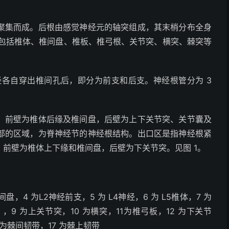
。
聚集而成。后根由感觉神经元的轴突组成，其末梢分布全身
，包括椎体、椎间盘、椎板、椎弓根、关节突、横突、棘突等
经各自穿出椎间孔后，即分为前支和后支。神经根管分为 3
，前壁为椎体后缘及椎间盘，后壁为上下关节突、关节囊及
部的区域，为脊神经节的神经根结构。出口区是指神经根紧
前壁为椎体上下缘和椎间盘，后壁为下关节突。见图 1。
间盘，4 为L
2
神经前支，5 为 L
4
神经，6 为 L
5
椎体，7 为
9 为上关节突，10 为横突，11为椎弓板，12 为下关节
6 为棘间韧带，17 为棘上韧带