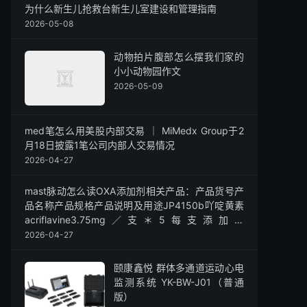
为什么新生儿抢救台新生儿室建设和管理指南
2026-05-08
动物拍片腹部怎么摆我们家的
小小动物园作文
2026-05-09
med笔怎么用美股内部交易 ｜ MiMedx Group于2
月18日披露1笔公司内部人交易情况
2026-04-27
mast脉动怎么读OXA添加剂相关产品：产品货号产
品名称产品规格产品说明及用途JP4150b吖啶黄素
acriflavine3.75mg／支＊5每支添加于
225mlJP4150中JP4150c放线菌酮
2026-04-27
cycloheximide11.25mg／支＊5每支添加于
225mlJP4186中JP4155李氏菌选择性培养基基础
颐康鑫悦 群体多通道运动心电
(M
监测系统 YK-BW-J01（普通
版）