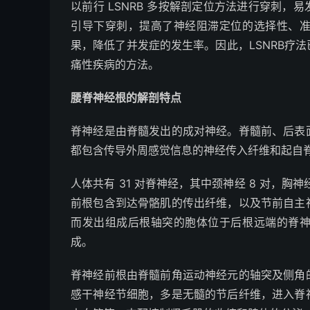
以前行 LSNRB 多按解剖定位方法进行穿刺
引导下穿刺，提高了神经阻滞定位的选择性、
果，降低了并发症的发生率。因此，LSNRB疗
痛性疾病的方法。
腰脊神经根的解剖特点
脊神经是由脊髓发出的成对神经。脊髓前、后表
都包含传导外周感觉信息的神经传入纤维和起自
人体共有 31 对脊神经，其中颈神经 8 对，胸神经
前根包含到达骨骼肌的传出纤维，以及节前自主
而发出组成后根轴突的胞体位于后根远端的脊
成。
脊神经前根由脊髓前角运动神经元的轴突及侧角
感干神经节细胞，多是无髓的节后纤维，进入脊