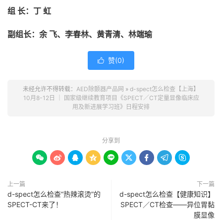
组 长：丁 虹
副组长：余 飞、李春林、黄青清、林端瑜
赞(
0
)

未经允许不得转载：
AED除颤器产品网
»
d-spect怎么检查【上海】
10月8-12日 ｜ 国家级继续教育项目《SPECT／CT定量显像临床应
用及新进展学习班》日程安排
分享到









上一篇
下一篇
d-spect怎么检查“热辣滚烫”的
d-spect怎么检查【健康知识】
SPECT-CT来了！
SPECT／CT检查——异位胃黏
膜显像