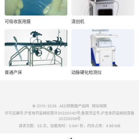
可吸收医用膜
清创机
普通产床
动脉硬化检测仪
© 2010-2026
AED除颤器产品网
网站地图
许可证编号:沪宝食药监械经营许20220040号;备案凭证号:沪宝食药监械经营备
20220059号
请求次数：53 次，加载用时：0.641 秒，内存占用：4.66 MB