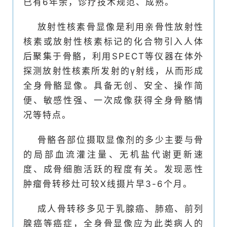
已有6年余，诊疗技术规范、成熟。
放射性核素骨显像是利用亲骨性放射性
核素或放射性核素标记的化合物引入人体
后聚集于骨骼，利用SPECT等仪器在体外
探测放射性核素所发射的γ射线，从而形成
全身骨骼显像。具备无创、安全、操作简
便、敏感性强、一次成像获得全身骨骼情
况等特点。
骨骼各部位摄取显像剂的多少主要与骨
的局部血流灌注量、无机盐代谢更新速
度、成骨细胞活跃的程度有关。发现恶性
肿瘤骨转移灶可较X线摄片早3-6个月。
成人骨转移多见于乳腺癌、肺癌、前列
腺癌等癌症，全身骨显像应为此类病人的