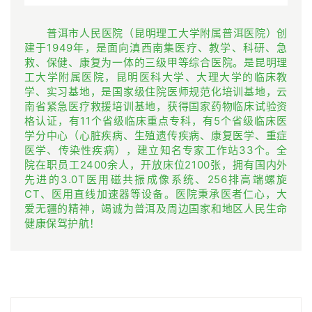
普洱市人民医院（昆明理工大学附属普洱医院）创
建于1949年，是面向滇西南集医疗、教学、科研、急
救、保健、康复为一体的三级甲等综合医院。
是昆明理
工大学附属医院，昆明医科大学、大理大学的临床教
学、实习基地，是国家级住院医师规范化培训基地，云
南省紧急医疗救援培训基地，获得国家药物临床试验资
格认证，有11个省级临床重点专科，有
5
个省级临床医
学分中心（心脏疾病、生殖遗传疾病、康复医学、重症
医学、
传染性疾病
），建立知名专家工作站33个。
全
院在职员工2400余人，开放床位2100张，拥有国内外
先进的3.0T医用磁共振成像系统、256排高端螺旋
CT、医用直线加速器等设备。
医院秉承医者仁心，大
爱无疆的精神，竭诚为普洱及周边国家和地区人民生命
健康保驾护航！