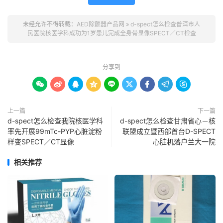
未经允许不得转载：
AED除颤器产品网
»
d-spect怎么检查普洱市人
民医院核医学科成功为1岁患儿完成全身骨显像SPECT／CT检查
分享到









上一篇
下一篇
d-spect怎么检查我院核医学科
d-spect怎么检查甘肃省心－核
率先开展99mTc-PYP心脏淀粉
联盟成立暨西部首台D-SPECT
样变SPECT／CT显像
心脏机落户兰大一院
相关推荐