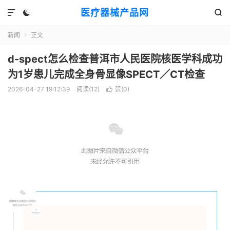
医疗器械产品网



新闻
正文

d-spect怎么检查普洱市人民医院核医学科成功
为1岁患儿完成全身骨显像SPECT／CT检查
2026-04-27 19:12:39
阅读(
12
)
赞(
0
)
