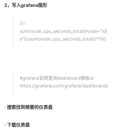
2，写入grafana图形
(1-
sum(node_cpu_seconds_total{mode="idl
e"})/sum(node_cpu_seconds_total))*100
#grafana官网查询dashboard模板id
https://grafana.com/grafana/dashboards
· 搜索找到想要的仪表盘
· 下载仪表盘