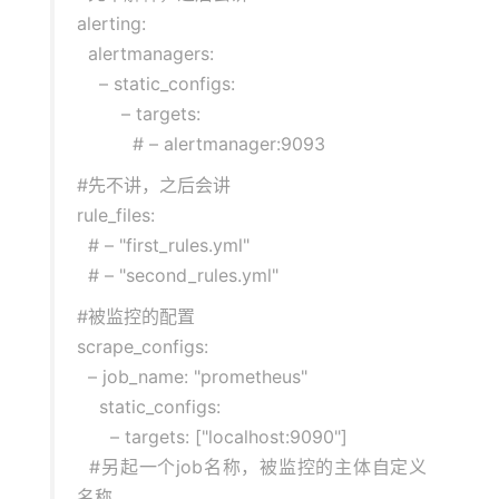
alerting:
alertmanagers:
– static_configs:
– targets:
# – alertmanager:9093
#先不讲，之后会讲
rule_files:
# – "first_rules.yml"
# – "second_rules.yml"
#被监控的配置
scrape_configs:
– job_name: "prometheus"
static_configs:
– targets: ["localhost:9090"]
#另起一个job名称，被监控的主体自定义
名称