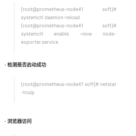
[root@prometheus-node41 soft]#
systemctl daemon-reload
[root@prometheus-node41 soft]#
systemctl enable –now node-
exporter.service
· 检测是否启动成功
[root@prometheus-node41 soft]# netstat
-tnulp
· 浏览器访问