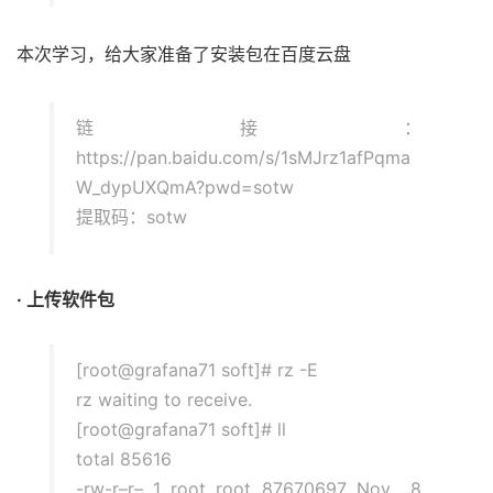
本次学习，给大家准备了安装包在百度云盘
链接：
https://pan.baidu.com/s/1sMJrz1afPqma
W_dypUXQmA?pwd=sotw
提取码：sotw
· 上传软件包
[root@grafana71 soft]# rz -E
rz waiting to receive.
[root@grafana71 soft]# ll
total 85616
-rw-r–r– 1 root root 87670697 Nov 8