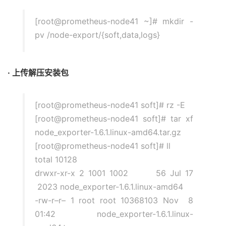
[root@prometheus-node41 ~]# mkdir -
pv /node-export/{soft,data,logs}
· 上传解压安装包
[root@prometheus-node41 soft]# rz -E
[root@prometheus-node41 soft]# tar xf
node_exporter-1.6.1.linux-amd64.tar.gz
[root@prometheus-node41 soft]# ll
total 10128
drwxr-xr-x 2 1001 1002 56 Jul 17
2023 node_exporter-1.6.1.linux-amd64
-rw-r–r– 1 root root 10368103 Nov 8
01:42 node_exporter-1.6.1.linux-