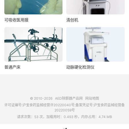
可吸收医用膜
清创机
普通产床
动脉硬化检测仪
© 2010-2026
AED除颤器产品网
网站地图
许可证编号:沪宝食药监械经营许20220040号;备案凭证号:沪宝食药监械经营备
20220059号
请求次数：53 次，加载用时：0.493 秒，内存占用：4.74 MB