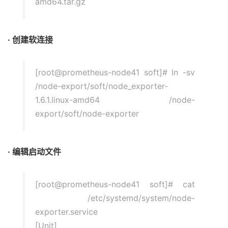
amd64.tar.gz
· 创建软连接
[root@prometheus-node41 soft]# ln -sv
/node-export/soft/node_exporter-
1.6.1.linux-amd64 /node-
export/soft/node-exporter
· 编辑启动文件
[root@prometheus-node41 soft]# cat
/etc/systemd/system/node-
exporter.service
[Unit]