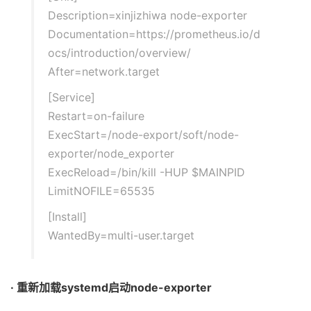
Description=xinjizhiwa node-exporter
Documentation=https://prometheus.io/d
ocs/introduction/overview/
After=network.target
[Service]
Restart=on-failure
ExecStart=/node-export/soft/node-
exporter/node_exporter
ExecReload=/bin/kill -HUP $MAINPID
LimitNOFILE=65535
[Install]
WantedBy=multi-user.target
· 重新加载systemd启动node-exporter