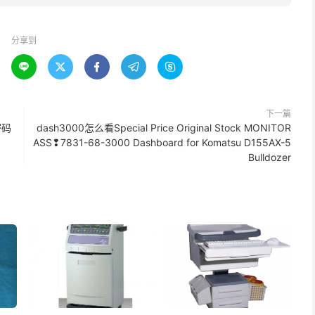
分享到





下一篇
密码
dash3000怎么看Special Price Original Stock MONITOR
ASS❢7831-68-3000 Dashboard for Komatsu D155AX-5
Bulldozer