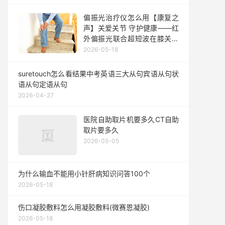
偏振光治疗仪怎么用【康复之
声】关爱关节 守护健康——红
外偏振光联合超短波在膝关节
炎中的应用
2026-05-18
suretouch怎么看结果中考英语三大从句宾语从句状
语从句定语从句
2026-04-27
医院自助取片机要多久CT自助
取片要多久
2026-05-05
为什么输血不能用小针肝病知识问答100个
2026-05-18
伤口凝胶敷料怎么用凝胶敷料(微赛恩凝胶)
2026-05-18