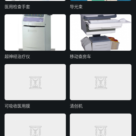
医用检查手套
导光束
超神经治疗仪
移动查房车
可吸收医用膜
清创机