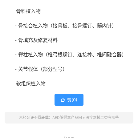
骨科植入物
- 骨接合植入物（接骨板、接骨螺钉、髓内针）
- 骨填充及修复材料
- 脊柱植入物（椎弓根螺钉、连接棒、椎间融合器）
- 关节假体（部分型号）
软组织植入物
赞(
0
)

未经允许不得转载：
AED除颤器产品网
»
医疗器械二类有哪些