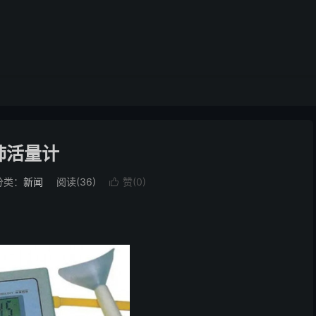
肺活量计
分类：
新闻
阅读(
36
)
赞(
0
)
