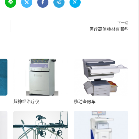





下一篇
医疗高值耗材有哪些
超神经治疗仪
移动查房车