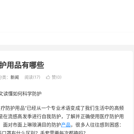
护用品有哪些
分类：
新闻
阅读(
17
)
赞(
0
)

文读懂如何科学防护
疗防护用品”已经从一个专业术语变成了我们生活中的高频
是在流感高发季进行自我防护，了解并正确使用医疗防护用
，面对市面上琳琅满目的防护
产品
，很多人往往感到困惑：
科口罩有什么区别？手套需要每次都换吗？