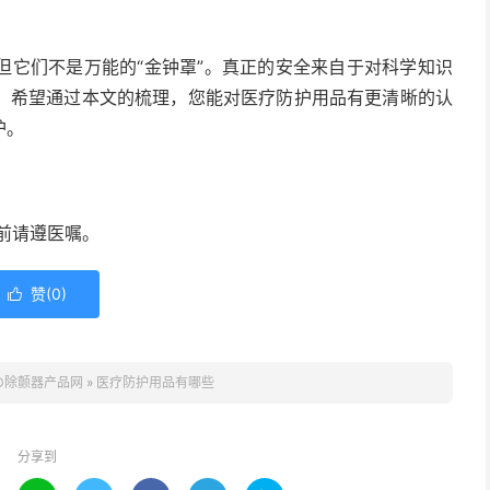
它们不是万能的“金钟罩”。真正的安全来自于对科学知识
。希望通过本文的梳理，您能对医疗防护用品有更清晰的认
护。
前请遵医嘱。
赞(
0
)

ED除颤器产品网
»
医疗防护用品有哪些
分享到