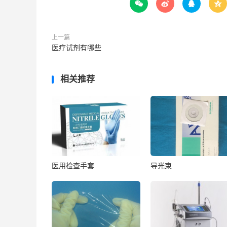




上一篇
医疗试剂有哪些
相关推荐
医用检查手套
导光束