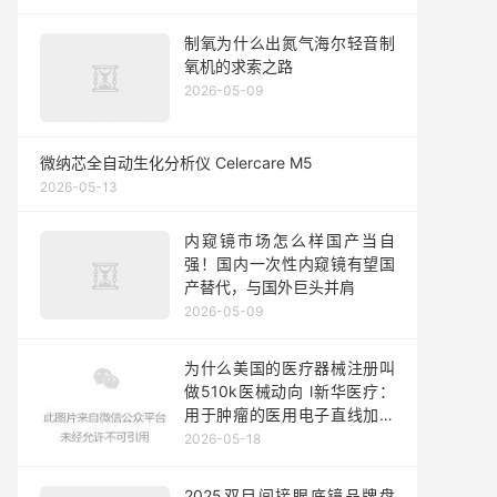
制氧为什么出氮气海尔轻音制
氧机的求索之路
2026-05-09
微纳芯全自动生化分析仪 Celercare M5
2026-05-13
内窥镜市场怎么样国产当自
强！国内一次性内窥镜有望国
产替代，与国外巨头并肩
2026-05-09
为什么美国的医疗器械注册叫
做510k医械动向 l新华医疗：
用于肿瘤的医用电子直线加速
器等产品获医疗器械注册证－
2026-05-18
第282期
2025双目间接眼底镜品牌盘