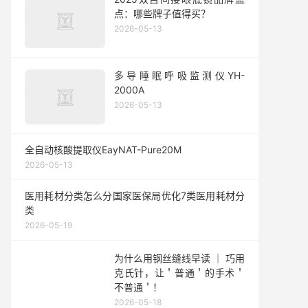
点：哪些牌子值得买？
2026-05-13
多导睡眠呼吸监测仪YH-
2000A
2026-05-13
全自动核酸提取仪EayNAT-Pure20M
2026-05-13
医用耗材分类怎么分国家医保局优化7类医用耗材分
类
2026-05-19
为什么用钢丝缝线早读 ｜ 巧用
克氏针，让＇普通＇的手术＇
不普通＇！
2026-05-18