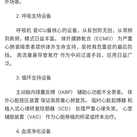
外场景。
2. 呼吸支持设备
呼吸机 是ICU最核心的设备，从有创到无创，从常频
到高频，模式日益丰富。 体外膜肺氧合（ECMO） 为严重
心肺衰竭患者提供体外生命支持，是抢救危重症的最后防
线。 高流量鼻导管氧疗 作为中间过渡手段，应用日益广
泛。
3. 循环支持设备
主动脉内球囊反搏（IABP） 辅助心功能不全患者。 体
外心脏按压装置 保证高质量心肺复苏。 临时心脏起搏器 和
植入式心律转复除颤器（ICD） 处理严重心律失常。 心室
辅助装置（VAD） 作为心脏移植的桥梁或终末治疗。
4. 血液净化设备