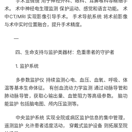
手术显微镜 用于神经外科、眼科、耳鼻喉科等精细手
术。 术中神经电生理监测 保护运动、感觉和语言功能。 术
中CT/MRI 实现影像引导手术。 手术导航系统 将术前影像
与术中实时位置融合，提升手术精度。
—
四、生命支持与监护类器材：危重患者的守护者
1. 监护系统
多参数监护仪 持续监测心电、血压、血氧、呼吸、体
温等基本生命体征。 有创血流动力学监测 通过动脉导管和
肺动脉导管，获取心输出量、血管阻力等高级参数。 脑功
能监护 包括脑电图、颅内压监测等。
中央监护系统 实现全院或病区监护信息的集中管理，
遥测监护 允许患者适度活动， 穿戴式监护设备 则拓展至院