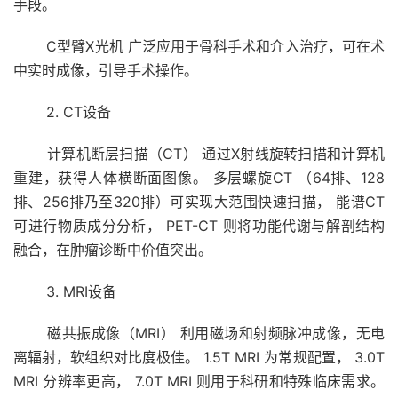
手段。
C型臂X光机 广泛应用于骨科手术和介入治疗，可在术
中实时成像，引导手术操作。
2. CT设备
计算机断层扫描（CT） 通过X射线旋转扫描和计算机
重建，获得人体横断面图像。 多层螺旋CT （64排、128
排、256排乃至320排）可实现大范围快速扫描， 能谱CT
可进行物质成分分析， PET-CT 则将功能代谢与解剖结构
融合，在肿瘤诊断中价值突出。
3. MRI设备
磁共振成像（MRI） 利用磁场和射频脉冲成像，无电
离辐射，软组织对比度极佳。 1.5T MRI 为常规配置， 3.0T
MRI 分辨率更高， 7.0T MRI 则用于科研和特殊临床需求。