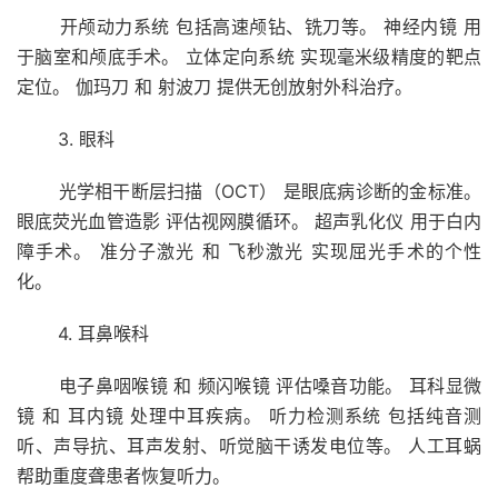
开颅动力系统 包括高速颅钻、铣刀等。 神经内镜 用
于脑室和颅底手术。 立体定向系统 实现毫米级精度的靶点
定位。 伽玛刀 和 射波刀 提供无创放射外科治疗。
3. 眼科
光学相干断层扫描（OCT） 是眼底病诊断的金标准。
眼底荧光血管造影 评估视网膜循环。 超声乳化仪 用于白内
障手术。 准分子激光 和 飞秒激光 实现屈光手术的个性
化。
4. 耳鼻喉科
电子鼻咽喉镜 和 频闪喉镜 评估嗓音功能。 耳科显微
镜 和 耳内镜 处理中耳疾病。 听力检测系统 包括纯音测
听、声导抗、耳声发射、听觉脑干诱发电位等。 人工耳蜗
帮助重度聋患者恢复听力。