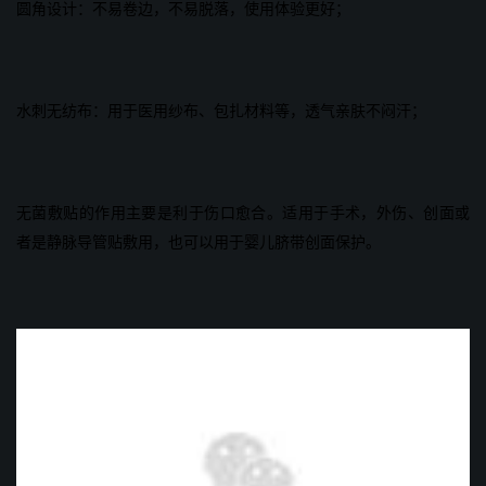
圆角设计：不易卷边，不易脱落，使用体验更好；
水刺无纺布：用于医用纱布、包扎材料等，透气亲肤不闷汗；
无菌敷贴的作用主要是利于伤口愈合。适用于手术，外伤、创面或
者是静脉导管贴敷用，也可以用于婴儿脐带创面保护。