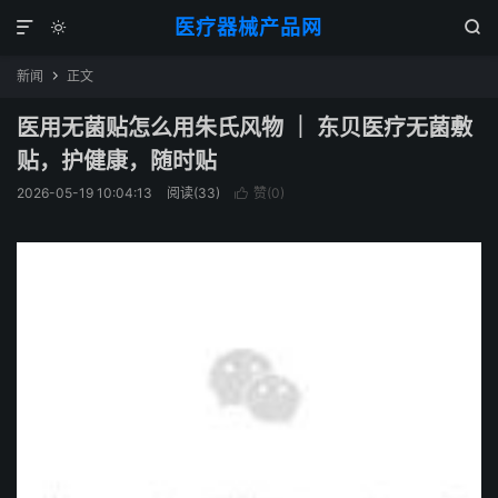
医疗器械产品网



新闻
正文

医用无菌贴怎么用朱氏风物 ｜ 东贝医疗无菌敷
贴，护健康，随时贴
2026-05-19 10:04:13
阅读(
33
)
赞(
0
)
