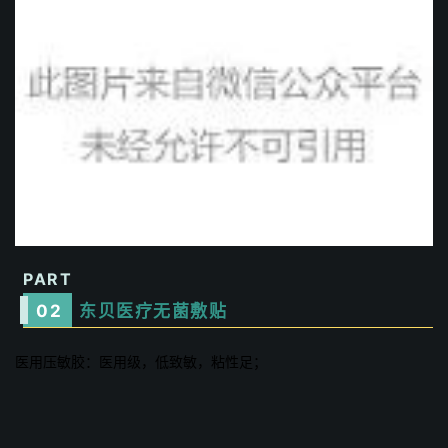
PART
0
2
东贝医疗无菌敷贴
医用压敏胶：医用级，低致敏，粘性足；