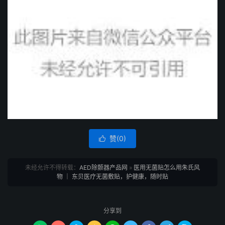
赞(
0
)

未经允许不得转载：
AED除颤器产品网
»
医用无菌贴怎么用朱氏风
物 ｜ 东贝医疗无菌敷贴，护健康，随时贴
分享到