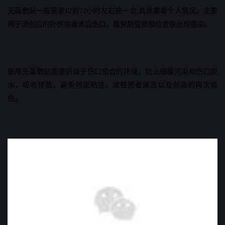
无菌敷贴一般需要12到72小时左右换一次,具体要看个人情况。主要
用于清创后的外伤或者术后伤口，能预防受损部位皮肤出现感染。
医用无菌敷贴能提供益于伤口愈合的环境，防止细菌污染和伤口脱
水，吸收排脓，避免创面粘连，减轻患者痛苦以及创面的再次损
伤。