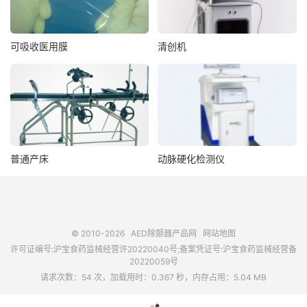
可吸收医用膜
清创机
普通产床
动脉硬化检测仪
© 2010-2026
AED除颤器产品网
网站地图
许可证编号:沪宝食药监械经营许20220040号;备案凭证号:沪宝食药监械经营备
20220059号
请求次数：54 次，加载用时：0.367 秒，内存占用：5.04 MB