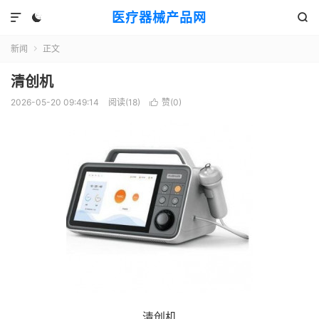
医疗器械产品网



新闻
正文

清创机
2026-05-20 09:49:14
阅读(
18
)
赞(
0
)

清创机