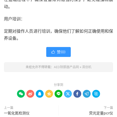
动。
用户培训：
定期对操作人员进行培训，确保他们了解如何正确使用和保
养设备。
赞(
0
)

未经允许不得转载：
AED除颤器产品网
»
清创机
分享到









上一篇
下一篇
一氧化氮检测仪
荧光定量pcr仪