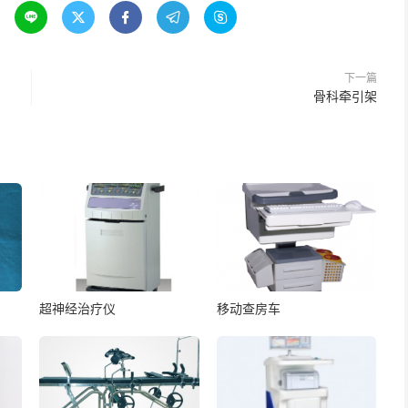





下一篇
骨科牵引架
超神经治疗仪
移动查房车