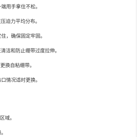
一端用手拿住不松。
证压迫力平均分布。
定住，确保固定牢固。
证清洁和防止绷带过度拉伸。
时更换自粘绷带。
伤口情况适时更换。
的区域。
燥。