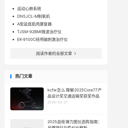
运动心肺系统
DN5JCL-M制氧机
A型盆底肌肉康复器
TJSM-92BMⅠ微波治疗仪
EK-9100C经颅磁刺激治疗仪
阅读作者的全部文章

热门文章
kcfw怎么理解2025Core77产
品设计奖交通运输奖获奖作品
2026-04-27
2025血栓弹力图仪选购指南：
品牌排行与性价比解析