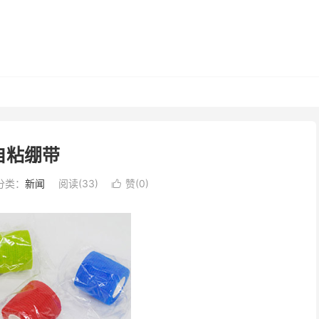
自粘绷带
分类：
新闻
阅读(
33
)
赞(
0
)
