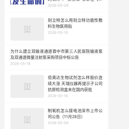
管理中的作用
2026-05-08
刻立特怎么用刻立特功能性敷
料生物医用贴
2026-05-19
为什么建立双输液通道晋中市第三人民医院输液泵
及双通道微量注射泵采购项目中标公告
2026-05-18
佰奥达生物试剂怎么样股价连
续大涨 天瑞仪器再提示子公司
抗原检测盒未在国内获批
2026-05-18
制氧机怎么接电池深市上市公
司公告（11月28日）
2026-05-09