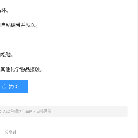
循环。
用自粘绷带并就医。
和松弛。
与其他化学物品接触。
赞(
0
)

：
AED除颤器产品网
»
自粘绷带
分享到