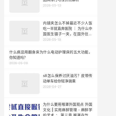
2026-05-13
内镜夹怎么不掉最近不少人饭
吃一半就直奔医院 ｜ 为什么中
国医生镊子一夹，在国外往往
又是CT又是全麻最后甚至要花
2026-05-19
上万美金？
什么病忌用翻身床为什么电动护理床的五大功能，
你知道吗？
2026-05-09
s8怎么保养讨厌油污？皮带传
动单车给你轻净骑乘
2026-04-27
为什么要用喉罩外国观点 外国
文化 ‖ 实用麻醉管理 - 麻醉学
的艺术 ： 第三章 喉罩在气道