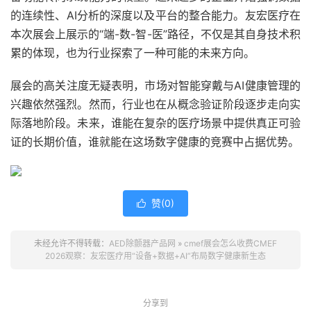
的连续性、AI分析的深度以及平台的整合能力。友宏医疗在
本次展会上展示的“端-数-智-医”路径，不仅是其自身技术积
累的体现，也为行业探索了一种可能的未来方向。
展会的高关注度无疑表明，市场对智能穿戴与AI健康管理的
兴趣依然强烈。然而，行业也在从概念验证阶段逐步走向实
际落地阶段。未来，谁能在复杂的医疗场景中提供真正可验
证的长期价值，谁就能在这场数字健康的竞赛中占据优势。
赞(
0
)

未经允许不得转载：
AED除颤器产品网
»
cmef展会怎么收费CMEF
2026观察：友宏医疗用“设备+数据+AI”布局数字健康新生态
分享到