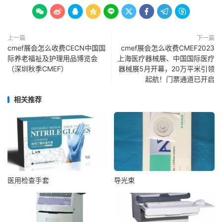









上一篇
下一篇
cmef展会怎么收费CECN中国国
cmef展会怎么收费CMEF2023
际养老福祉及护理用品博览会
上海医疗器械展、中国国际医疗
（深圳秋季CMEF）
器械展5月开幕，20万平米引领
起航！门票通道已开启
相关推荐
医用检查手套
导光束