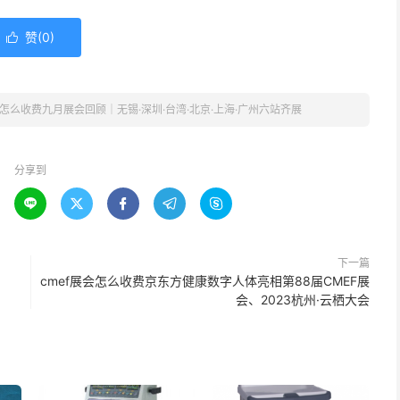
赞(
0
)

会怎么收费九月展会回顾｜无锡·深圳·台湾·北京·上海·广州六站齐展
分享到





下一篇
cmef展会怎么收费京东方健康数字人体亮相第88届CMEF展
会、2023杭州·云栖大会