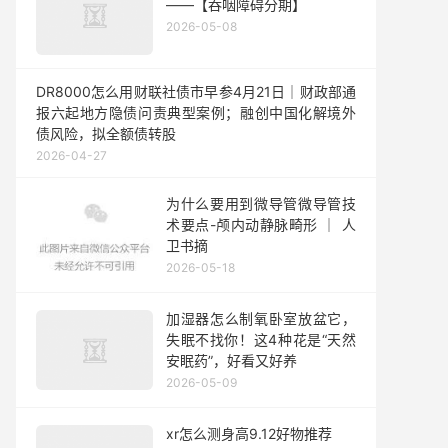
——【吞咽障碍分期】
2026-05-08
DR8000怎么用财联社债市早参4月21日｜财政部通
报六起地方隐债问责典型案例；融创中国化解境外
债风险，拟全额债转股
2026-04-27
为什么要用到微导管微导管技
术要点-颅内动静脉畸形 ｜ 人
卫书摘
2026-05-18
加湿器怎么制氧卧室放盆它，
失眠不找你！这4种花是“天然
安眠药”，好看又好养
2026-05-09
xr怎么测身高9.12好物推荐