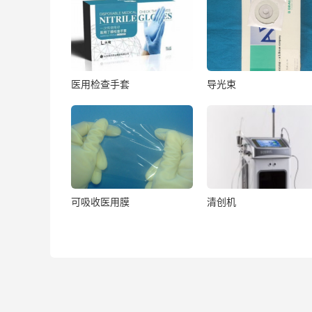
医用检查手套
导光束
可吸收医用膜
清创机