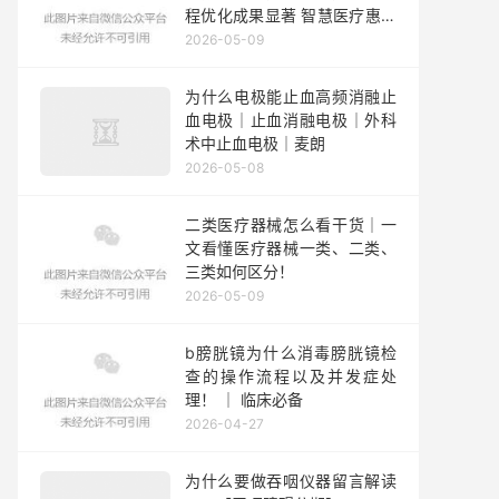
程优化成果显著 智慧医疗惠民
便民显身手
2026-05-09
为什么电极能止血高频消融止
血电极｜止血消融电极｜外科
术中止血电极｜麦朗
2026-05-08
二类医疗器械怎么看干货｜一
文看懂医疗器械一类、二类、
三类如何区分！
2026-05-09
b膀胱镜为什么消毒膀胱镜检
查的操作流程以及并发症处
理！ ｜ 临床必备
2026-04-27
为什么要做吞咽仪器留言解读