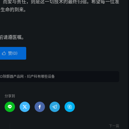
而爱与责任，则是这一切技术的最终归宿。希望每一位准
新生命的到来。
前请遵医嘱。
赞(
0
)

ED除颤器产品网
»
妇产科有哪些设备
分享到





下一篇