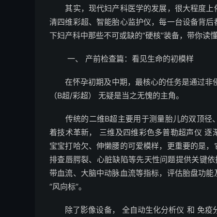
其实，现代妇产科医学的发展，很大程度上依
清四维彩超、智能胎心监护仪，每一台设备背后
下妇产科中那些不可或缺的“硬核”装备，带你读
一、 产前检查篇：看见生命的初模样
在怀孕初期及中期，最核心的任务是通过非侵
（B超/彩超） 无疑是当之无愧的主角。
传统的二维B超主要用于测量胎儿的双顶径、
着技术革新， 三维及四维彩色多普勒超声仪 
宝宝打哈欠、伸懒腰的可爱模样，更重要的是，
排查唇腭裂、心脏缺陷等先天性问题提供关键依
带血流、大脑中动脉血流等指标，评估胎盘功能
“风向标”。
除了影像设备， 全自动生化分析仪 和 免疫