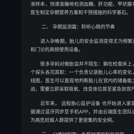
液样本，快速准确地检测血糖、肝功能、甲状腺
医生制定孕期营养方案和干预措施的科学基石。
二、 孕期监测篇：聆听心跳的节奏
进入孕晚期，胎儿的安全监测变得尤为频繁且重
和门诊的高频使用设备。
很多孕妈对做胎监并不陌生：躺在检查床上，腹
个探头各司其职：一个负责记录胎儿心率的变化
线图，医生可以直观地判断胎儿在宫内的储备能
迫，需要立即采取吸氧、改变体位甚至紧急剖宫
近年来， 远程胎心监护设备 也开始进入家
据通过蓝牙同步至手机APP，并由云端医生团
为高危妊娠人群提供了更密集的安全网。