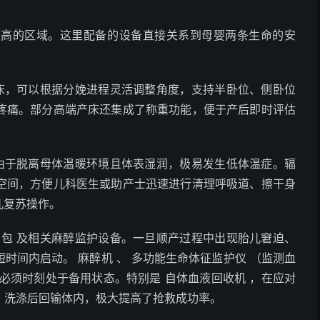
的区域。这里配备的设备直接关系到母婴两条生命的安
床，可以根据分娩进程灵活调整角度，支持半卧位、侧卧位
疼痛。部分高端产床还集成了称重功能，便于产后即时评估
由于脱离母体温暖环境且体表湿润，极易发生低体温症。辐
空间，方便儿科医生或助产士迅速进行清理呼吸道、擦干身
生儿复苏操作。
包 及相关麻醉监护设备。一旦顺产过程中出现胎儿窘迫、
时间内启动。 麻醉机 、 多功能生命体征监护仪 （监测血
备必须时刻处于备用状态。特别是 自体血液回收机 ，在应对
、洗涤后回输体内，极大提高了抢救成功率。