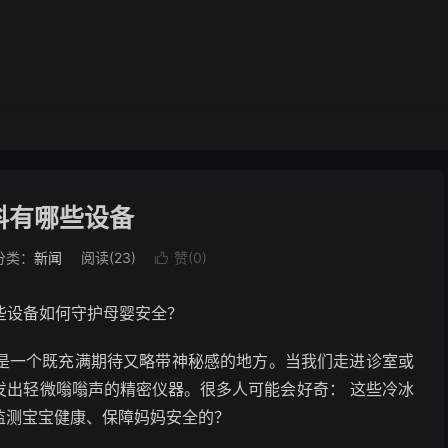
科有哪些设备
分类：
新闻
阅读(
23
)
赞(
0
)

些设备如何守护母婴安全？
一个既充满期待又略带神秘感的地方。当我们走进诊室或
发出轻微嗡嗡声的精密仪器。很多人可能会好奇： 这些冷冰
监测宝宝健康、保障妈妈安全的？