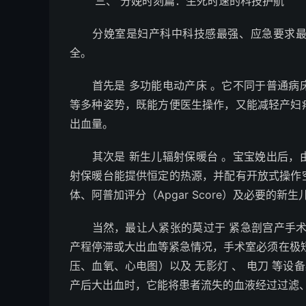
三、 分娩时刻篇：生死时速的科技护航
分娩室是妇产科中科技感最强、应急要求最高
全。
首先是 多功能电动产床 。它不同于普通病
等多种姿势，既能方便医生操作，又能减轻产妇
出血量。
其次是 新生儿辐射保暖台 。宝宝娩出后，
射保暖台能提供恒定的热源，并配有开放式操作
体、阿普加评分（Apgar Score）及必要的新
当然，最让人紧张的莫过于 紧急剖宫产手术
产程停滞或大出血等紧急情况，手术室必须在极短
压、血氧、心电图）以及 无影灯 、 电刀 等设
产后大出血时，它能将患者流失的血液经过过滤