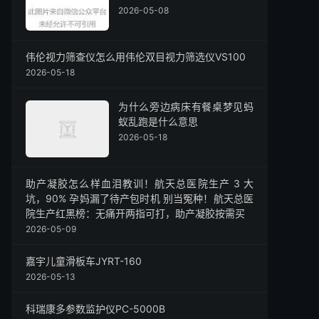
2026-05-08
伟伦视力筛查仪怎么用伟伦双目视力筛选仪VS100
2026-05-18
为什么旁边病床有餐桌梦见蚂
蚁乱跑是什么意思
2026-05-18
助产凝胶怎么样血泪教训！航天总医院生产 3 大
坑，90% 孕妈漏了待产包时机 别当冤种！航天总医
院生产红黑榜：无痛开两指可打，助产凝胶按需买
2026-05-09
嘉宇儿童滑板车JYRT-160
2026-05-13
科瑞康多参数监护仪PC-5000B