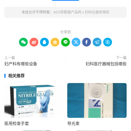
未经允许不得转载：
AED除颤器产品网
»
妇科仪器有哪些
分享到









上一篇
下一篇
妇产科有哪些设备
妇科医疗器械包括哪些
相关推荐
医用检查手套
导光束