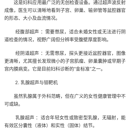
这是妇科应用最广泛的无创检查设备。通过超声波反射
成像，医生可以清晰地看到子宫、卵巢、输卵管等盆腔器官
的形态、大小及血流情况。
经腹部超声 ：需要憋尿，适合未婚女性或无法进行阴
道检查的情况，视野广阔但分辨率受腹壁厚度影响。
经阴道超声 ：无需憋尿，探头更接近盆腔器官，图像
更清晰，尤其擅长发现微小的子宫肌瘤、卵巢囊肿或早期子
宫内膜病变。它是目前妇科诊断的“金标准”之一。
2. 乳腺超声与钼靶机
虽然乳腺属于外科范畴，但在广义的女性健康管理中不
可或缺。
乳腺超声 ：适合年轻女性或致密型乳腺，无辐射，能
有效区分囊性（液体）和实性（固体）结节。